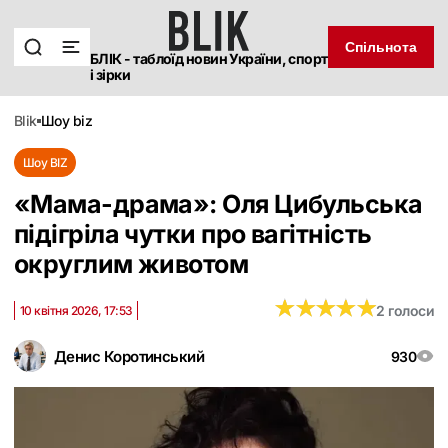
Спільнота
БЛІК - таблоїд новин України, спорт
і зірки
blik
шоу biz
Шоу BIZ
«Мама-драма»: Оля Цибульська
підігріла чутки про вагітність
округлим животом
★
★
★
★
★
★
★
★
★
★
2 голоси
10 квітня 2026, 17:53
Денис Коротинський
930