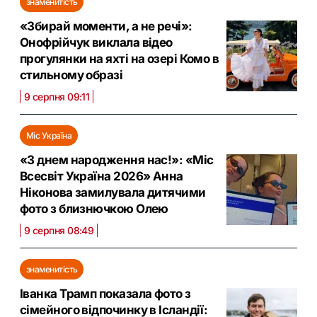
знаменитість
«Збирай моменти, а не речі»:
Онофрійчук виклала відео
прогулянки на яхті на озері Комо в
стильному образі
9 серпня 09:11
Міс Україна
«З днем народження нас!»: «Міс
Всесвіт Україна 2026» Анна
Ніконова замилувала дитячими
фото з близнючкою Олею
9 серпня 08:49
знаменитість
Іванка Трамп показала фото з
сімейного відпочинку в Ісландії: