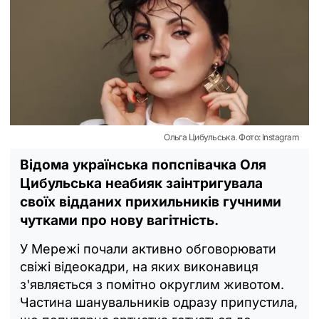
Ольга Цибульська. Фото: Instagram
Відома українська попспівачка Оля
Цибульська неабияк заінтригувала
своїх відданих прихильників гучними
чутками про нову вагітність.
У Мережі почали активно обговорювати
свіжі відеокадри, на яких виконавиця
з'являється з помітно округлим животом.
Частина шанувальників одразу припустила,