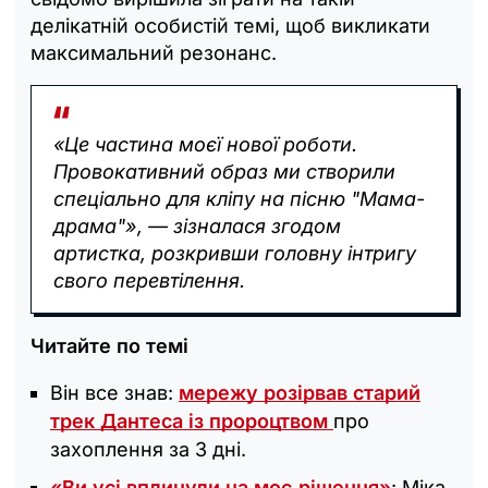
делікатній особистій темі, щоб викликати
максимальний резонанс.
«Це частина моєї нової роботи.
Провокативний образ ми створили
спеціально для кліпу на пісню "Мама-
драма"», — зізналася згодом
артистка, розкривши головну інтригу
свого перевтілення.
Читайте по темі
Він все знав:
мережу розірвав старий
трек Дантеса із пророцтвом
про
захоплення за 3 дні.
«Ви усі вплинули на моє рішення»
: Міка