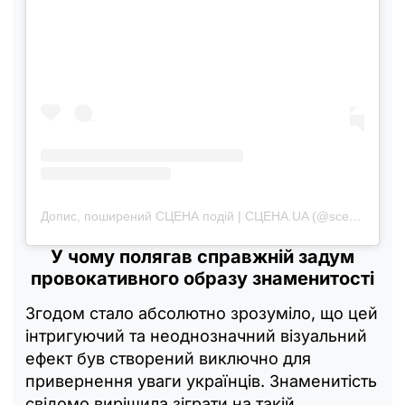
Допис, поширений СЦЕНА подій | СЦЕНА.UA (@scena_ua)
У чому полягав справжній задум
провокативного образу знаменитості
Згодом стало абсолютно зрозуміло, що цей
інтригуючий та неоднозначний візуальний
ефект був створений виключно для
привернення уваги українців. Знаменитість
свідомо вирішила зіграти на такій