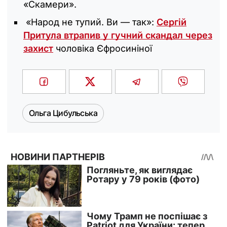
«Скамери».
«Народ не тупий. Ви — так»:
Сергій
Притула втрапив у гучний скандал через
захист
чоловіка Єфросиніної
Ольга Цибульська