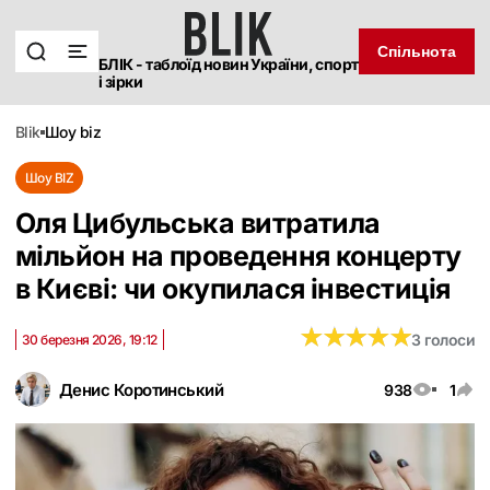
Спільнота
БЛІК - таблоїд новин України, спорт
і зірки
blik
шоу biz
Шоу BIZ
Оля Цибульська витратила
мільйон на проведення концерту
в Києві: чи окупилася інвестиція
★
★
★
★
★
★
★
★
★
★
3 голоси
30 березня 2026, 19:12
Денис Коротинський
938
1