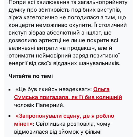
Попри всі хвилювання та загальноприйняту
думку про збитковість подібних виступів,
зірка категорично не погодилася з тим, що
концерти неможливо окупити. Її столичний
виступ зібрав абсолютний аншлаг, що
дозволило артистці не лише покрити всі
величезні витрати на продакшн, але й
отримати неймовірний заряд позитивної
енергії від своїх відданих шанувальників.
Читайте по темі
«Це був якийсь неадекват»:
Ольга
Сумська пригадала, як її бив колишній
чоловік Паперний.
«Запропонували сцену, де я роблю
мінет»
: Світлицька розповіла, чому
відмовилася від зйомок у фільмі