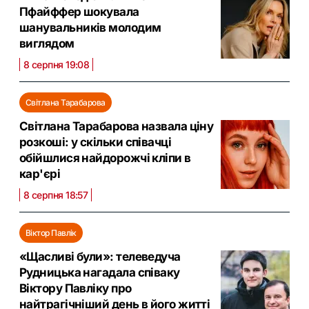
Пфайффер шокувала
шанувальників молодим
виглядом
8 серпня 19:08
Світлана Тарабарова
Світлана Тарабарова назвала ціну
розкоші: у скільки співачці
обійшлися найдорожчі кліпи в
кар'єрі
8 серпня 18:57
Віктор Павлік
«Щасливі були»: телеведуча
Рудницька нагадала співаку
Віктору Павліку про
найтрагічніший день в його житті