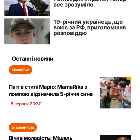
Останні новини
MamaRika
Паті в стилі Маріо: MamaRika з
помпою відзначила 5-річчя сина
8 серпня 20:30
знаменитість
Вічна молодість: Мішель