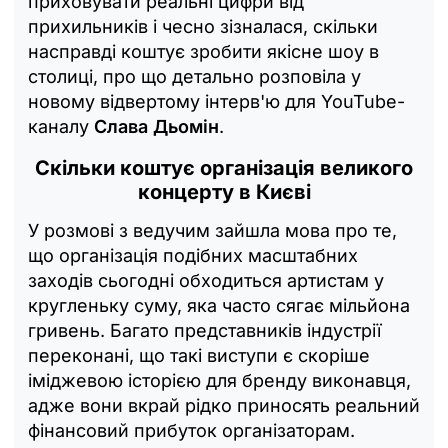
приховувати реальні цифри від
прихильників і чесно зізналася, скільки
насправді коштує зробити якісне шоу в
столиці, про що детально розповіла у
новому відвертому інтерв'ю для YouTube-
каналу
Слава Дьомін
.
Скільки коштує організація великого
концерту в Києві
У розмові з ведучим зайшла мова про те,
що організація подібних масштабних
заходів сьогодні обходиться артистам у
кругленьку суму, яка часто сягає мільйона
гривень. Багато представників індустрії
переконані, що такі виступи є скоріше
іміджевою історією для бренду виконавця,
адже вони вкрай рідко приносять реальний
фінансовий прибуток організаторам.