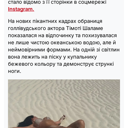
стало відомо з її сторінки в соцмережі
Instagram.
На нових пікантних кадрах обраниця
голлівудського актора Тімоті Шаламе
показалася на відпочинку та похизувалася
не лише чистою океанською водою, але й
неймовірними формами. На одній зі світлин
вона лежить на піску у купальнику
бежевого кольору та демонструє стрункі
ноги.