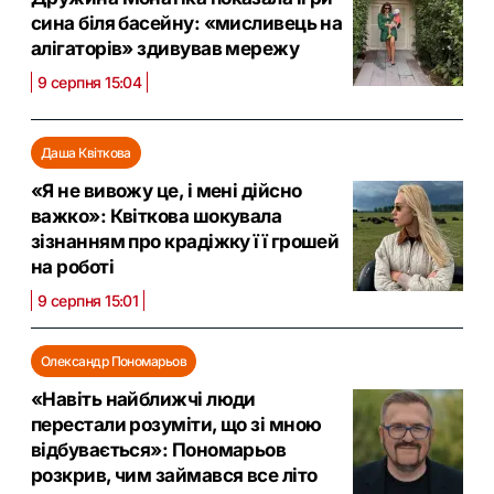
сина біля басейну: «мисливець на
алігаторів» здивував мережу
9 серпня 15:04
Даша Квіткова
«Я не вивожу це, і мені дійсно
важко»: Квіткова шокувала
зізнанням про крадіжку її грошей
на роботі
9 серпня 15:01
Олександр Пономарьов
«Навіть найближчі люди
перестали розуміти, що зі мною
відбувається»: Пономарьов
розкрив, чим займався все літо