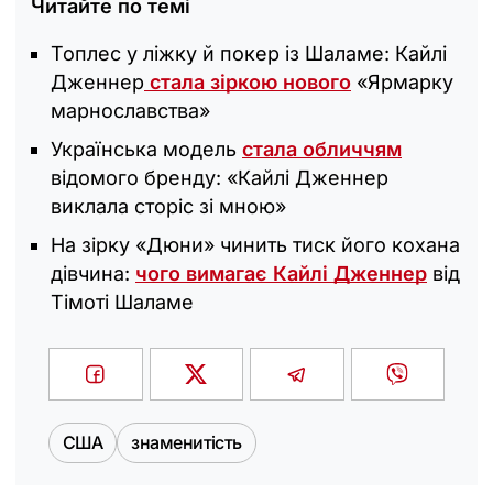
Читайте по темі
Топлес у ліжку й покер із Шаламе: Кайлі
Дженнер
стала зіркою нового
«Ярмарку
марнославства»
Українська модель
стала обличчям
відомого бренду: «‎Кайлі Дженнер
виклала сторіс зі мною»
На зірку «Дюни» чинить тиск його кохана
дівчина:
чого вимагає Кайлі Дженнер
від
Тімоті Шаламе
США
знаменитість