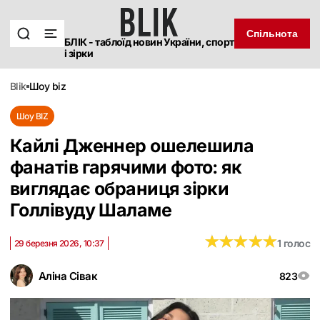
Спільнота
БЛІК - таблоїд новин України, спорт
і зірки
blik
шоу biz
Шоу BIZ
Кайлі Дженнер ошелешила
фанатів гарячими фото: як
виглядає обраниця зірки
Голлівуду Шаламе
★
★
★
★
★
★
★
★
★
★
1 голос
29 березня 2026, 10:37
Аліна Сівак
823