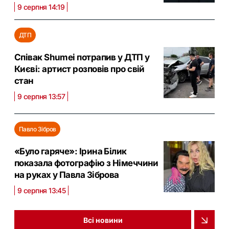
9 серпня 14:19
ДТП
Співак Shumei потрапив у ДТП у
Києві: артист розповів про свій
стан
9 серпня 13:57
Павло Зібров
«Було гаряче»: Ірина Білик
показала фотографію з Німеччини
на руках у Павла Зіброва
9 серпня 13:45
Всі новини