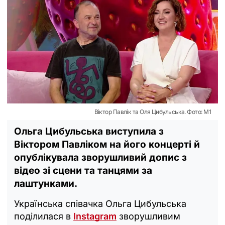
Віктор Павлік та Оля Цибульська. Фото: М1
Ольга Цибульська виступила з
Віктором Павліком на його концерті й
опублікувала зворушливий допис з
відео зі сцени та танцями за
лаштунками.
Українська співачка Ольга Цибульська
поділилася в
Instagram
зворушливим