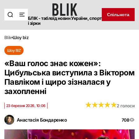
Спільнота
БЛІК - таблоїд новин України, спорт
і зірки
blik
шоу biz
Шоу BIZ
«Ваш голос знає кожен»:
Цибульська виступила з Віктором
Павліком і щиро зізналася у
захопленні
★
★
★
★
★
★
★
★
★
★
2 голоси
23 березня 2026, 10:06
Анастасія Бондаренко
708