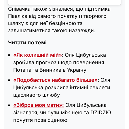
Співачка також зізналася, що підтримка
Павліка від самого початку її творчого
шляху є для неї безцінною та
залишатиметься такою назавжди.
Читати по темі
«Як колишній мій»
: Оля Цибульська
зробила прогноз щодо повернення
Потапа та Винника в Україну
«Подобається набагато більше»
: Оля
Цибульська розкрила інтимні секрети
щасливого шлюбу
«Зібров моя мати»:
Оля Цибульська
зізналася, чи були між нею та DZIDZIO
почуття поза сценою