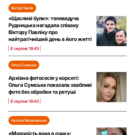
Віктор Павлік
«Щасливі були»: телеведуча
Рудницька нагадала співаку
Віктору Павліку про
найтрагічніший день в його житті
8 серпня 18:45
Ольга Сумська
Архівна фотосесія у корсеті:
Ольга Сумська показала звабливі
фото без обробки та ретуші
8 серпня 18:45
Наталія Могилевська
«Молодість вона в очах»: