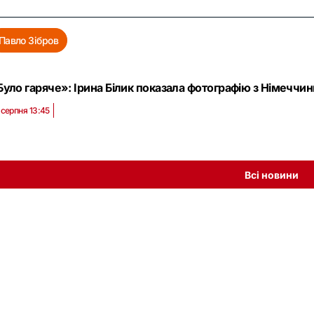
Павло Зібров
Було гаряче»: Ірина Білик показала фотографію з Німеччин
 серпня 13:45
Всі новини