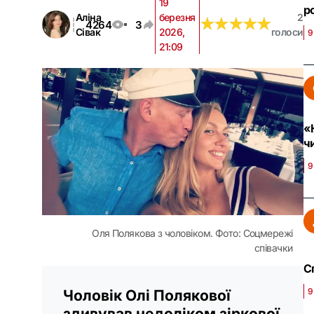
19
р
Аліна
березня
2
★
★
★
★
★
★
★
★
★
★
4264
3
Сівак
2026,
голоси
9
21:09
«
ч
9
Оля Полякова з чоловіком. Фото: Соцмережі
співачки
С
9
Чоловік Олі Полякової
здивував недоліком зіркової