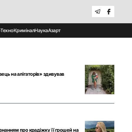
о
Техно
Кримінал
Наука
Азарт
ець на алігаторів» здивував
ізнанням про крадіжку її грошей на