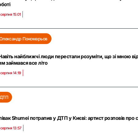
оботі
 серпня 15:01
Олександр Пономарьов
Навіть найближчі люди перестали розуміти, що зі мною ві
им займався все літо
 серпня 14:19
ДТП
півак Shumei потрапив у ДТП у Києві: артист розповів про с
 серпня 13:57