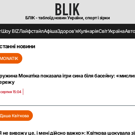
БЛІК - таблоїд новин України, спорт і зірки
т
Шоу BIZ
Лайфстайл
Афіша
Здоров'я
Кулінарія
Світ
Україна
Авт
станні новини
MONATIK
ружина Монатіка показала ігри сина біля басейну: «мислив
ережу
 серпня 15:04
Даша Квіткова
Я не вивожу це, і мені дійсно важко»: Квіткова шокувала з