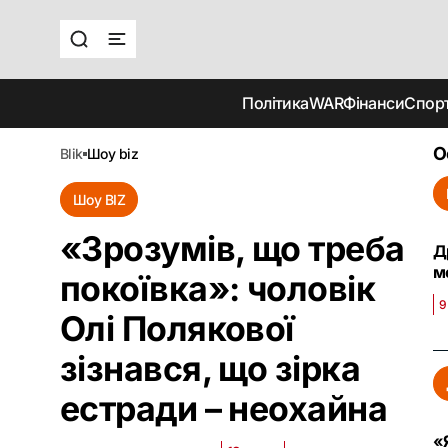
Політика
WAR
Фінанси
Спор
О
blik
шоу biz
Шоу BIZ
«Зрозумів, що треба
Д
м
покоївка»: чоловік
9
Олі Полякової
зізнався, що зірка
естради – неохайна
«