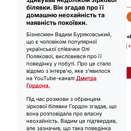
білявки. Він згадав про її
домашню неохайність та
наявність покоївки.
Бізнесмен Вадим Буряковський,
«
що є чоловіком популярної
9
української співачки Олі
Полякової, висловився про її
поведінку у побуті. Про це стало
відомо з інтерв'ю, яке з'явилося
на YouTube-каналі
Дмитра
Гордона.
Під час розмови з обранцем
зіркової білявки Гордон згадав, що
вона розповідала про власну
неохайність. Вадим це підтвердив,
але зазначив, що така поведінка