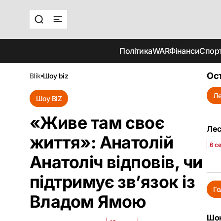
Політика
WAR
Фінанси
Спор
Ост
blik
шоу biz
Ле
Шоу BIZ
«Живе там своє
Лес
життя»: Анатолій
6 с
Анатоліч відповів, чи
підтримує зв’язок із
Го
Владом Ямою
Шок