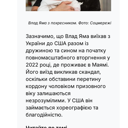
Влад Яма з похресником. Фото: Соцмережі
Зазначимо, що Влад Яма виїхав з
України до США разом із
дружиною та сином на початку
повномасштабного вторгнення у
2022 році, де проживає в Маямі.
Його виїзд викликав скандал,
оскільки обставини перетину
кордону чоловіком призовного
віку залишаються
незрозумілими. У США він
займається хореографією та
благодійністю.
Читайте по темі