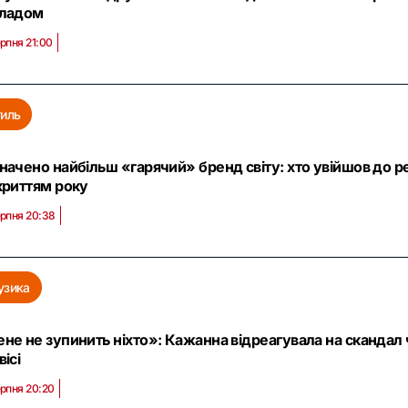
ладом
ерпня 21:00
иль
начено найбільш «гарячий» бренд світу: хто увійшов до рей
криттям року
ерпня 20:38
узика
не не зупинить ніхто»: Кажанна відреагувала на скандал ч
вісі
ерпня 20:20