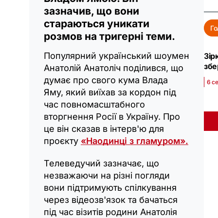
зазначив, що вони
стараються уникати
Го
розмов на тригерні теми.
Популярний український шоумен
Зір
збе
Анатолій Анатоліч поділився, що
думає про свого кума Влада
6 с
Яму, який виїхав за кордон під
час повномасштабного
вторгнення Росії в Україну. Про
це він сказав в інтерв'ю для
проєкту
«Наодинці з гламуром».
Телеведучий зазначає, що
незважаючи на різні погляди
вони підтримують спілкування
через відеозв'язок та бачаться
під час візитів родини Анатолія