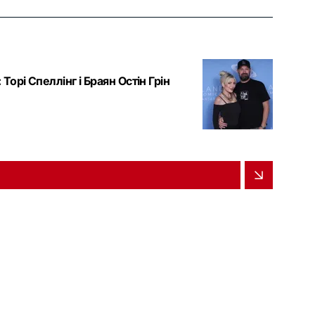
орі Спеллінг і Браян Остін Грін