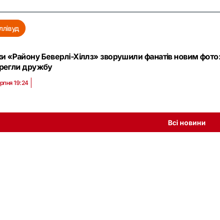
ллівуд
ки «Району Беверлі-Хіллз» зворушили фанатів новим фото: Т
регли дружбу
ерпня 19:24
Всі новини