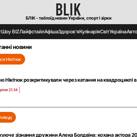
БЛІК - таблоїд новин України, спорт і зірки
т
Шоу BIZ
Лайфстайл
Афіша
Здоров'я
Кулінарія
Світ
Україна
Авт
анні новини
ся Нікітюк
ю Нікітюк розкритикували через катання на квадроциклі в 
ерпня 21:34
ллівуд
уюче зізнання дружини Алека Болдвіна: кохана актора 2