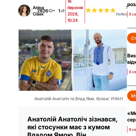
16
роз
Аліна
березня
1
★
★
★
★
★
★
★
★
★
★
2826
1
Сівак
2026,
голос
6 с
10:24
Ст
Виз
від
6 с
М
Анатолій Анатоліч та Влад Яма. Колаж: УНІАН
«Ме
Анатолій Анатоліч зізнався,
сер
які стосунки має з кумом
6 с
Владом Ямою. Він