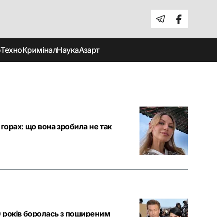
о
Техно
Кримінал
Наука
Азарт
горах: що вона зробила не так
0 років боролась з поширеним