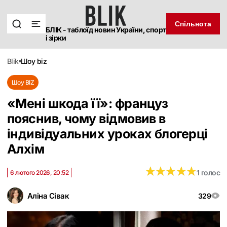
Спільнота
БЛІК - таблоїд новин України, спорт
і зірки
blik
шоу biz
Шоу BIZ
«‎Мені шкода її»: француз
пояснив, чому відмовив в
індивідуальних уроках блогерці
Алхім
★
★
★
★
★
★
★
★
★
★
1 голос
6 лютого 2026, 20:52
Аліна Сівак
329