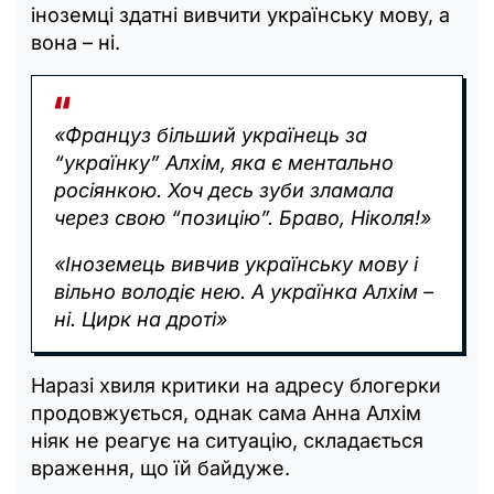
іноземці здатні вивчити українську мову, а
вона – ні.
«Француз більший українець за
“українку” Алхім, яка є ментально
росіянкою. Хоч десь зуби зламала
через свою “позицію”. Браво, Ніколя!»
«Іноземець вивчив українську мову і
вільно володіє нею. А українка Алхім –
ні. Цирк на дроті»
Наразі хвиля критики на адресу блогерки
продовжується, однак сама Анна Алхім
ніяк не реагує на ситуацію, складається
враження, що їй байдуже.