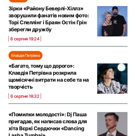
Зірки «Району Беверлі-Хіллз»
зворушили фанатів новим фото:
Торі Спеллінг і Браян Остін Грін
зберегли дружбу
6 серпня 19:24
Клавдія Петрівна
«Багато, тому що дорого»:
Клавдія Петрівна розкрила
щомісячні витрати на себе та на
творчість
6 серпня 18:32
«Помилки молодості»: Dj Паша
пригадав, як написав слова для
хіта Вєркі Сердючки «Dancing
Lasha Tumbai»