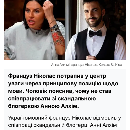
Анна Алхім і француз Ніколас. Колаж: BLIK.ua
Француз Ніколас потрапив у центр
уваги через принципову позицію щодо
мови. Чоловік пояснив, чому не став
співпрацювати зі скандальною
блогеркою Анною Алхім.
Україномовний француз Ніколас відмовив у
співпраці скандальній блогерці Анні Алхім і