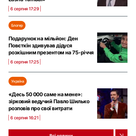
6 серпня 17:29
Блогер
Подарунок на мільйон: Ден
Повєткін здивував дідуся
розкішним презентом на 75-річчя
6 серпня 17:25
Україна
«Десь 50 000 саме на мене»:
зірковий ведучий Павло Шилько
розповів про свої витрати
6 серпня 16:21
Всі новини