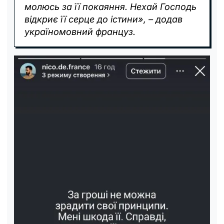
молюсь за її покаяння. Нехай Господь
відкриє її серце до істини», – додав
україномовний француз.