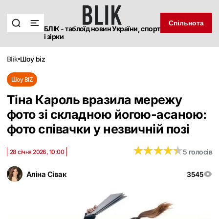
Спільнота
БЛІК - таблоїд новин України, спорт
і зірки
blik
шоу biz
Шоу BIZ
Тіна Кароль вразила мережу
фото зі складною йогою-асаною:
фото співачки у незвичній позі
★
★
★
★
★
★
★
★
★
★
5 голосів
28 січня 2026, 10:00
Аліна Сівак
3545