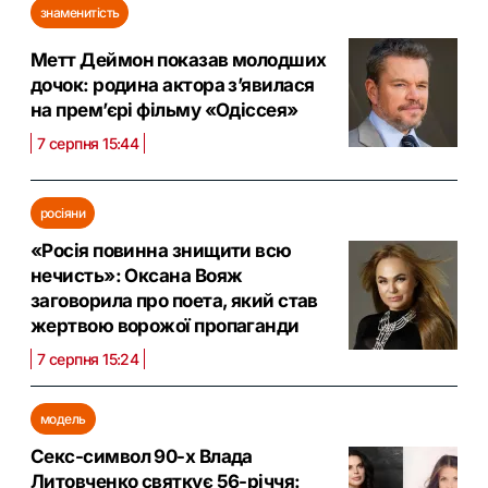
знаменитість
Метт Деймон показав молодших
дочок: родина актора з’явилася
на прем’єрі фільму «Одіссея»
7 серпня 15:44
росіяни
«Росія повинна знищити всю
нечисть»: Оксана Вояж
заговорила про поета, який став
жертвою ворожої пропаганди
7 серпня 15:24
модель
Секс-символ 90-х Влада
Литовченко святкує 56-річчя: