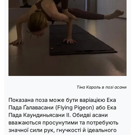
Тіна Кароль в позі асани
Показана поза може бути варіацією Ека
Пада Ґалавасани (Flying Pigeon) або Ека
Пада Каундиньясани II. Обидві асани
вважаються просунутими та потребують
значної сили рук, гнучкості й ідеального