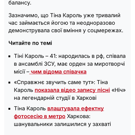
балансу.
Зазначимо, що Тіна Кароль уже тривалий
час займається йогою та неодноразово
демонструвала свої вміння у соцмережах.
Читайте по темі
Тіні Кароль – 41: народилась в рф, співала
в ансамблі ЗСУ, має орден за миротворчі
місії –
чим відома співачка
«Справжнє звучить саме тут»: Тіна
Кароль
показала відео запису пісні
«Ніч»
на легендарній студії в Харкові
Тіна Кароль
влаштувала ефектну
фотосесію в метро
Харкова:
шанувальники залишилися у захваті