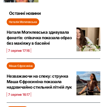
Останні новини
Наталія Могилевська
Наталя Могилевська здивувала
фанатів: співачка показала образ
без макіяжу в басейні
7 серпня 17:16
Маша Єфросиніна
Незважаючи на спеку: струнка
Маша Єфросиніна показала
надзвичайно стильний літній лук
7 серпня 16:17