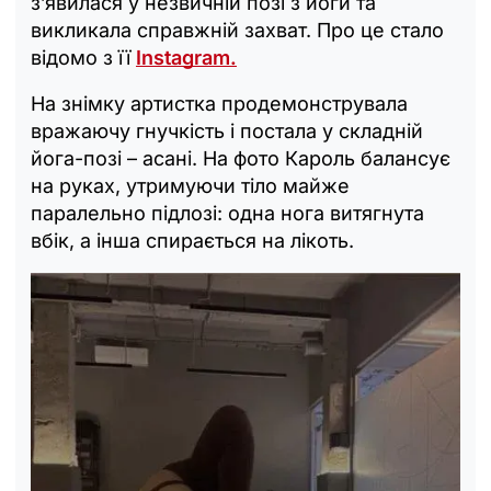
з’явилася у незвичній позі з йоги та
викликала справжній захват. Про це стало
відомо з її
Instagram.
На знімку артистка продемонструвала
вражаючу гнучкість і постала у складній
йога-позі – асані. На фото Кароль балансує
на руках, утримуючи тіло майже
паралельно підлозі: одна нога витягнута
вбік, а інша спирається на лікоть.