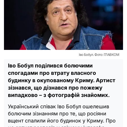
Іво Бобул. Фото: ГЛАВКОМ
Іво Бобул поділився болючими
спогадами про втрату власного
будинку в окупованому Криму. Артист
зізнався, що дізнався про пожежу
випадково – з фотографій знайомих.
Український співак Іво Бобул ошелешив
болючим зізнанням про те, що росіяни
вщент спалили його будинок у Криму. Про