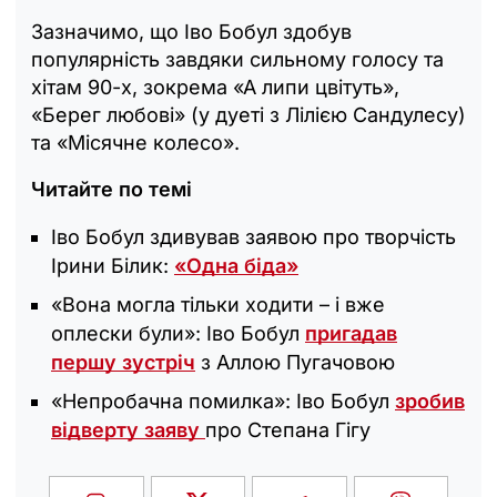
Зазначимо, що Іво Бобул здобув
популярність завдяки сильному голосу та
хітам 90-х, зокрема «А липи цвітуть»,
«Берег любові» (у дуеті з Лілією Сандулесу)
та «Місячне колесо».
Читайте по темі
Іво Бобул здивував заявою про творчість
Ірини Білик:
«‎Одна біда‎»
«Вона могла тільки ходити – і вже
оплески були»: Іво Бобул
пригадав
першу зустріч
з Аллою Пугачовою
«Непробачна помилка»: Іво Бобул
зробив
відверту заяву
про Степана Гігу