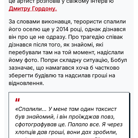
це артист розповів у свіжому інтерв’ю
Дмитру Гордону.
За словами виконавця, терористи спалили
його оселю ще у 2014 році, однак дізнався
він про це не одразу. Про трагедію співак
дізнався після того, як знайомі, які
перебували там на той момент, надіслали
йому фото. Попри складну ситуацію, Бобул
зазначає, що намагався хоча б частково
зберегти будівлю та надсилав гроші на
відновлення.
«Спалили… У мене там один таксист
був знайомий, і він проїжджав повз,
сфотографував це. Палало все. Я через
хлопців дав гроші, вони дах зробили,