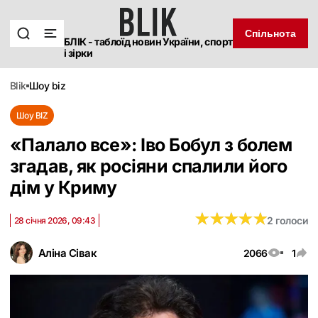
Спільнота
БЛІК - таблоїд новин України, спорт
і зірки
blik
шоу biz
Шоу BIZ
«Палало все»: Іво Бобул з болем
згадав, як росіяни спалили його
дім у Криму
★
★
★
★
★
★
★
★
★
★
2 голоси
28 січня 2026, 09:43
Аліна Сівак
2066
1