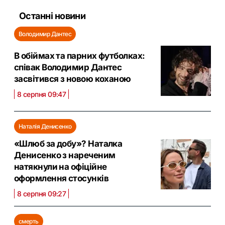
Останні новини
Володимир Дантес
В обіймах та парних футболках:
співак Володимир Дантес
засвітився з новою коханою
8 серпня 09:47
Наталія Денисенко
«Шлюб за добу»? Наталка
Денисенко з нареченим
натякнули на офіційне
оформлення стосунків
8 серпня 09:27
смерть