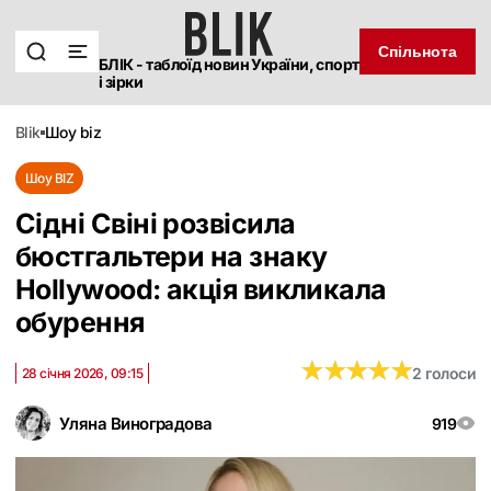
Спільнота
БЛІК - таблоїд новин України, спорт
і зірки
blik
шоу biz
Шоу BIZ
Сідні Свіні розвісила
бюстгальтери на знаку
Hollywood: акція викликала
обурення
★
★
★
★
★
★
★
★
★
★
2 голоси
28 січня 2026, 09:15
Уляна Виноградова
919