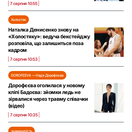
7 серпня 10:55
Холостяк
Наталка Денисенко знову на
«Холостяку»: ведуча бекстейджу
розповіла, що залишиться поза
кадром
7 серпня 10:53
DOROFEEVA — Надя Дорофєєва
Дорофєєва оголилася у новому
кліпі Бадоєва: зйомки ледь не
зірвалися через травму співачки
(відео)
7 серпня 10:35
знаменитість