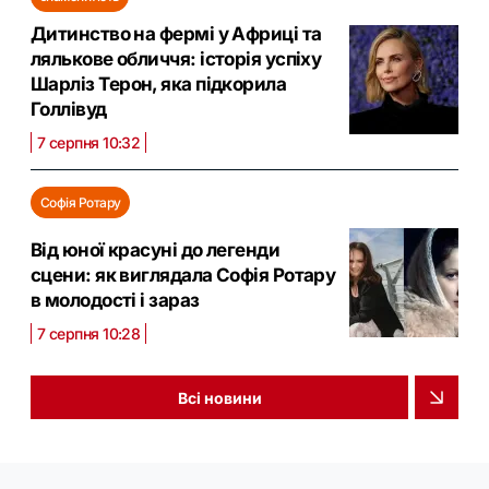
Дитинство на фермі у Африці та
лялькове обличчя: історія успіху
Шарліз Терон, яка підкорила
Голлівуд
7 серпня 10:32
Софія Ротару
Від юної красуні до легенди
сцени: як виглядала Софія Ротару
в молодості і зараз
7 серпня 10:28
Всі новини