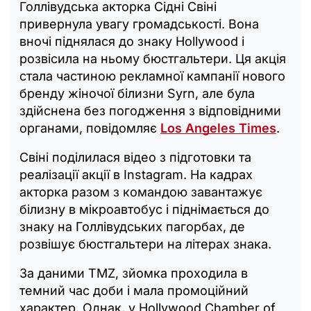
Голлівудська акторка Сідні Свіні
привернула увагу громадськості. Вона
вночі піднялася до знаку Hollywood і
розвісила на ньому бюстгальтери. Ця акція
стала частиною рекламної кампанії нового
бренду жіночої білизни Syrn, але була
здійснена без погодження з відповідними
органами, повідомляє
Los Angeles Times
.
Свіні поділилася відео з підготовки та
реалізації акції в Instagram. На кадрах
акторка разом з командою завантажує
білизну в мікроавтобус і піднімається до
знаку на Голлівудських пагорбах, де
розвішує бюстгальтери на літерах знака.
За даними TMZ, зйомка проходила в
темний час доби і мала промоційний
характер. Однак, у Hollywood Chamber of