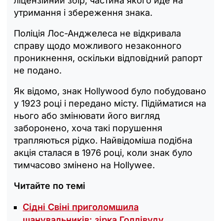
ліцензійний збір, частина якого йде на
утримання і збереження знака.
Поліція Лос-Анджелеса не відкривала
справу щодо можливого незаконного
проникнення, оскільки відповідний рапорт
не подано.
Як відомо, знак Hollywood було побудовано
у 1923 році і передано місту. Підійматися на
нього або змінювати його вигляд
заборонено, хоча такі порушення
трапляються рідко. Найвідоміша подібна
акція сталася в 1976 році, коли знак було
тимчасово змінено на Hollywee.
Читайте по темі
Сідні Свіні приголомшила
шанувальників: зірка Голлівуду