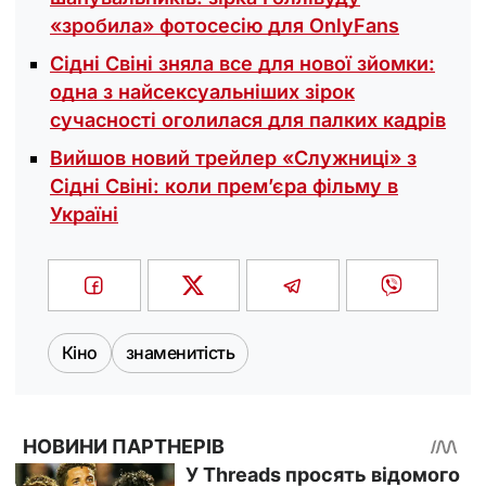
«зробила» фотосесію для OnlyFans
Сідні Свіні зняла все для нової зйомки:
одна з найсексуальніших зірок
сучасності оголилася для палких кадрів
Вийшов новий трейлер «‎Служниці» з
Сідні Свіні: коли прем’єра фільму в
Україні
Кіно
знаменитість