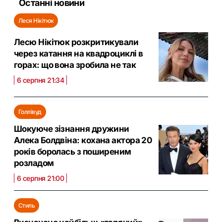
Останні новини
Леся Нікітюк
Лесю Нікітюк розкритикували
через катання на квадроциклі в
горах: що вона зробила не так
6 серпня 21:34
Голлівуд
Шокуюче зізнання дружини
Алека Болдвіна: кохана актора 20
років боролась з поширеним
розладом
6 серпня 21:00
Стиль