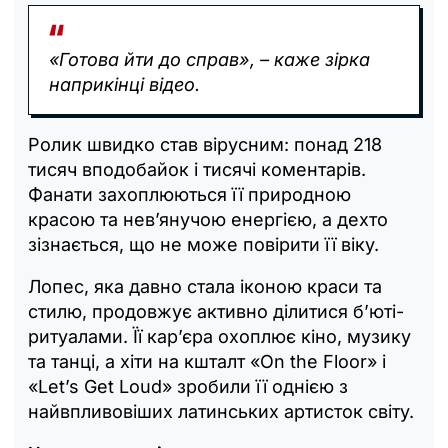
«Готова йти до справ», – каже зірка
наприкінці відео.
Ролик швидко став вірусним: понад 218
тисяч вподобайок і тисячі коментарів.
Фанати захоплюються її природною
красою та нев’янучою енергією, а дехто
зізнається, що не може повірити її віку.
Лопес, яка давно стала іконою краси та
стилю, продовжує активно ділитися б’юті-
ритуалами. Її кар’єра охоплює кіно, музику
та танці, а хіти на кшталт «On the Floor» і
«Let’s Get Loud» зробили її однією з
найвпливовіших латинських артисток світу.