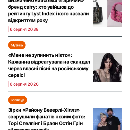
Визначено найбільш «гарячий»
бренд світу: хто увійшов до
рейтингу Lyst Index і кого назвали
відкриттям року
6 серпня 20:38
Музика
«Мене не зупинить ніхто»:
Кажанна відреагувала на скандал
через власні пісні на російському
сервісі
6 серпня 20:20
Голлівуд
Зірки «Району Беверлі-Хіллз»
зворушили фанатів новим фото:
Торі Спеллінг і Браян Остін Грін