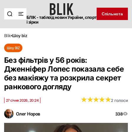
Спільнота
БЛІК - таблоїд новин України, спорт
і зірки
blik
шоу biz
Шоу BIZ
Без фільтрів у 56 років:
Дженніфер Лопес показала себе
без макіяжу та розкрила секрет
ранкового догляду
★
★
★
★
★
★
★
★
★
★
2 голоси
27 січня 2026, 20:24
Олег Норов
338