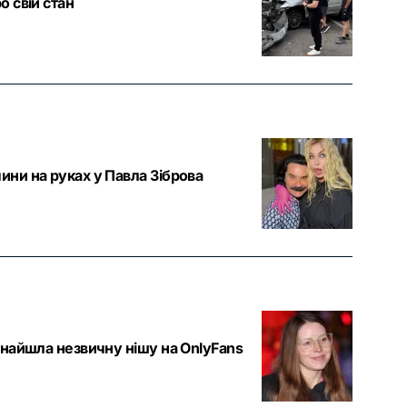
о свій стан
ини на руках у Павла Зіброва
 знайшла незвичну нішу на OnlyFans