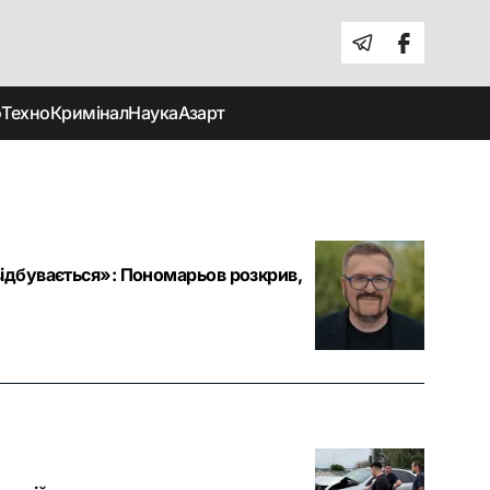
о
Техно
Кримінал
Наука
Азарт
відбувається»: Пономарьов розкрив,