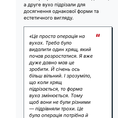
а друге вухо підрізали для
досягнення однакової форми та
естетичного вигляду.
«Це проста операція на
вухах. Треба було
видалити один хрящ, який
почав розростатися. Я вже
дуже давно мав це
зробити. Й січень ось
більш вільний. І зрозуміло,
що коли хрящ
підрізається, то форма
вуха змінюється. Тому
щоб вони не були різними
— підрівняли трохи. Це
була операція потрібна й