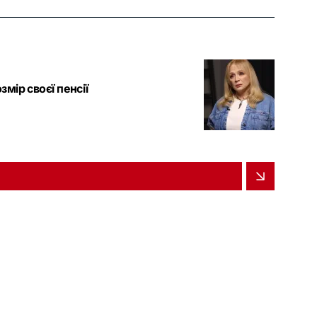
змір своєї пенсії