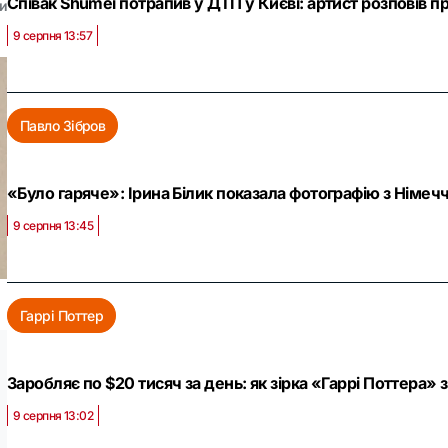
Співак Shumei потрапив у ДТП у Києві: артист розповів пр
и
9 серпня 13:57
Павло Зібров
«Було гаряче»: Ірина Білик показала фотографію з Німечч
9 серпня 13:45
Гаррі Поттер
Заробляє по $20 тисяч за день: як зірка «Гаррі Поттера»
9 серпня 13:02