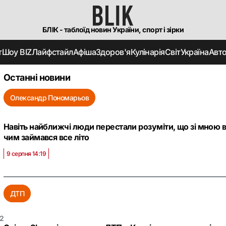
БЛІК - таблоїд новин України, спорт і зірки
т
Шоу BIZ
Лайфстайл
Афіша
Здоров'я
Кулінарія
Світ
Україна
Авт
Останні новини
Олександр Пономарьов
Навіть найближчі люди перестали розуміти, що зі мною 
чим займався все літо
9 серпня 14:19
ДТП
2