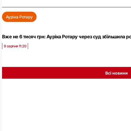
Ауріка Ротару
Вже не 6 тисяч грн: Ауріка Ротару через суд збільшила ро
9 серпня 11:20
Всі новини