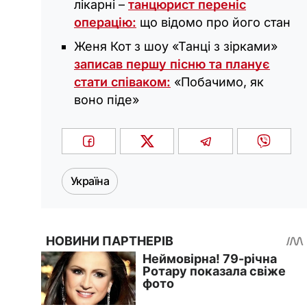
лікарні –
танцюрист переніс
операцію:
що відомо про його стан
Женя Кот з шоу «‎Танці з зірками»
записав першу пісню та планує
стати співаком:
«‎Побачимо, як
воно піде»
Україна