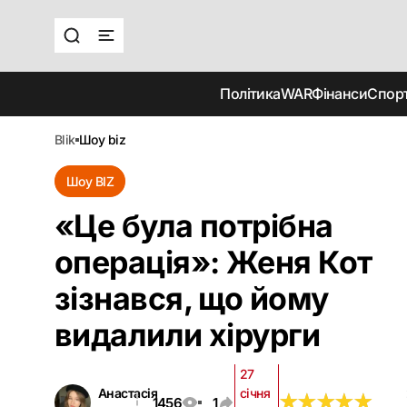
Політика
WAR
Фінанси
Спор
blik
шоу biz
Шоу BIZ
«Це була потрібна
операція»: Женя Кот
зізнався, що йому
видалили хірурги
27
Анастасія
січня
★
★
★
★
★
★
★
★
★
★
1456
1