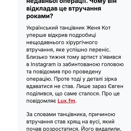
недавньої операції. Чому він
відкладав це втручання
роками?
Український танцівник Женя Кот
уперше відкрив подробиці
нещодавнього хірургічного
втручання, яке успішно переніс.
Близько тижня тому артист з'явився
в Instagram із забинтованою головою
та повідомив про проведену
операцію. Проте тоді у деталі зірка
вдаватися не став. Лише зараз Євген
поділився, що саме сталося. Про це
повідомляє
Lux.fm
.
За словами танцівника, причиною
втручання став хрящ на вусі, який
почав розростатися. Його видалили,