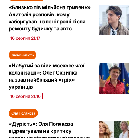
«Близько пів мільйона гривень»:
Анатоліч розповів, кому
заборгував шалені гроші після
ремонту будинку та авто
10 серпня 21:17
знаменитість
«Набутий за віки московської
колонізації»: Олег Скрипка
назвав найбільший «гріх»
українців
10 серпня 21:10
Оля Полякова
«Дурість»: Оля Полякова
відреагувала на критику
українців після власної заяви на