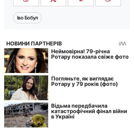
Іво Бобул