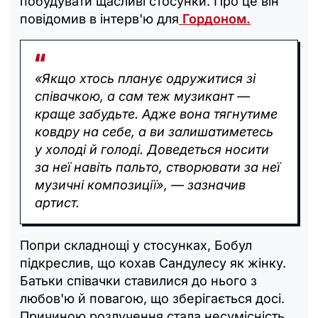
побудувати щасливі стосунки. Про це він
повідомив в інтерв'ю для
Гордоном.
«Якщо хтось планує одружитися зі
співачкою, а сам теж музикант —
краще забудьте. Адже вона тягнутиме
ковдру на себе, а ви залишатиметесь
у холоді й голоді. Доведеться носити
за неї навіть пальто, створювати за неї
музичні композиції», — зазначив
артист.
Попри складнощі у стосунках, Бобул
підкреслив, що кохав Сандулесу як жінку.
Батьки співачки ставилися до нього з
любов'ю й повагою, що зберігається досі.
Причиною розлучення стала несумісність