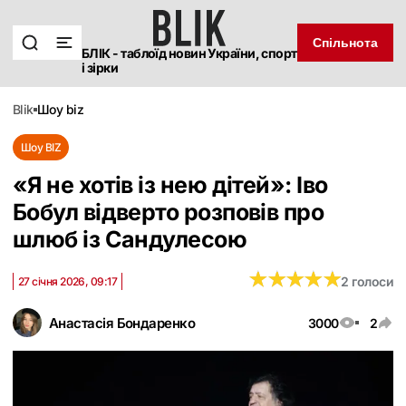
Спільнота
БЛІК - таблоїд новин України, спорт
і зірки
blik
шоу biz
Шоу BIZ
«Я не хотів із нею дітей»: Іво
Бобул відверто розповів про
шлюб із Сандулесою
★
★
★
★
★
★
★
★
★
★
2 голоси
27 січня 2026, 09:17
Анастасія Бондаренко
3000
2