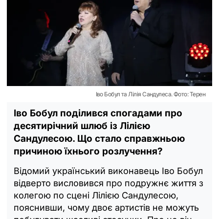
Іво Бобул та Лілія Сандулеса. Фото: Терен
Іво Бобул поділився спогадами про
десятирічний шлюб із Лілією
Сандулесою. Що стало справжньою
причиною їхнього розлучення?
Відомий український виконавець Іво Бобул
відверто висловився про подружнє життя з
колегою по сцені Лілією Сандулесою,
пояснивши, чому двоє артистів не можуть