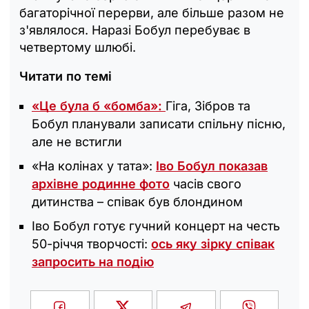
багаторічної перерви, але більше разом не
з'являлося. Наразі Бобул перебуває в
четвертому шлюбі.
Читати по темі
«Це була б «бомба»:
Гіга, Зібров та
Бобул планували записати спільну пісню,
але не встигли
«На колінах у тата»:
Іво Бобул показав
архівне родинне фото
часів свого
дитинства – співак був блондином
Іво Бобул готує гучний концерт на честь
50-річчя творчості:
ось яку зірку співак
запросить на подію