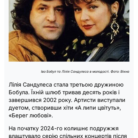
Іво Бобул та Лілія Сандулеса в молодості. Фото: Вікна
Лілія Сандулеса стала третьою дружиною
Бобула. Їхній шлюб тривав десять років і
завершився 2002 року. Артисти виступали
дуетом, створивши хіти «А липи цвітуть»,
«Берег любові».
На початку 2024-го колишнє подружжя
влаштувало серію спільних концертів після