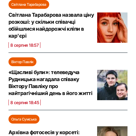
Світлана Тарабарова
Світлана Тарабарова назвала ціну
розкоші: у скільки співачці
обійшлися найдорожчі кліпи в
кар'єрі
8 серпня 18:57
Віктор Павлік
«Щасливі були»: телеведуча
Рудницька нагадала співаку
Віктору Павліку про
найтрагічніший день в його житті
8 серпня 18:45
Ольга Сумська
Архівна фотосесія у корсеті: