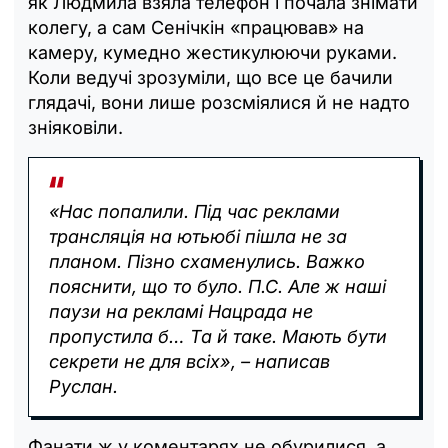
як Людмила взяла телефон і почала знімати
колегу, а сам Сенічкін «працював» на
камеру, кумедно жестикулюючи руками.
Коли ведучі зрозуміли, що все це бачили
глядачі, вони лише розсміялися й не надто
зніяковіли.
«Нас попалили. Під час реклами
трансляція на ютьюбі пішла не за
планом. Пізно схаменулись. Важко
пояснити, що то було. П.С. Але ж наші
паузи на рекламі Нацрада не
пропустила б… Та й таке. Мають бути
секрети не для всіх», – написав
Руслан.
Фанати ж у коментарях не обурилися, а