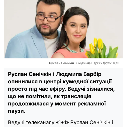
Руслан Сенічкін і Людмила Барбір. Фото: ТСН
Руслан Сенічкін і Людмила Барбір
опинилися в центрі кумедної ситуації
просто під час ефіру. Ведучі зізналися,
що не помітили, як трансляція
продовжилася у момент рекламної
паузи.
Ведучі телеканалу «1+1» Руслан Сенічкін і