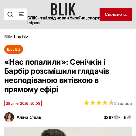
Спільнота
БЛІК - таблоїд новин України, спорт
і зірки
blik
шоу biz
Шоу BIZ
«Нас попалили»: Сенічкін і
Барбір розсмішили глядачів
несподіваною витівкою в
прямому ефірі
★
★
★
★
★
★
★
★
★
★
2 голоси
25 січня 2026, 20:05
Аліна Сівак
3397
6