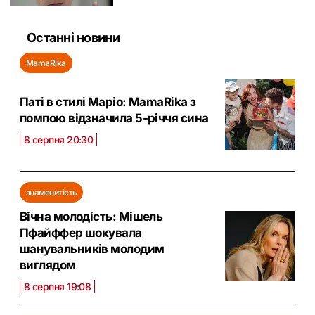
Останні новини
MamaRika
Паті в стилі Маріо: MamaRika з
помпою відзначила 5-річчя сина
8 серпня 20:30
знаменитість
Вічна молодість: Мішель
Пфайффер шокувала
шанувальників молодим
виглядом
8 серпня 19:08