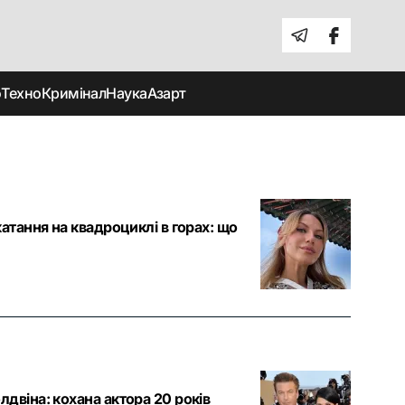
о
Техно
Кримінал
Наука
Азарт
атання на квадроциклі в горах: що
двіна: кохана актора 20 років