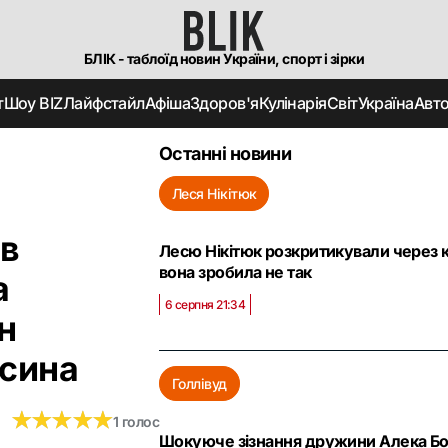
БЛІК - таблоїд новин України, спорт і зірки
т
Шоу BIZ
Лайфстайл
Афіша
Здоров'я
Кулінарія
Світ
Україна
Авт
Останні новини
Леся Нікітюк
 в
Лесю Нікітюк розкритикували через к
вона зробила не так
а
6 серпня 21:34
н
 сина
Голлівуд
★
★
★
★
★
★
★
★
★
★
1 голос
Шокуюче зізнання дружини Алека Бол