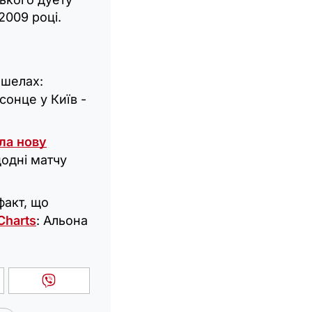
2009 році.
йшелах:
 сонце у Київ -
ла нову
додні матчу
факт, що
Charts
: Альона