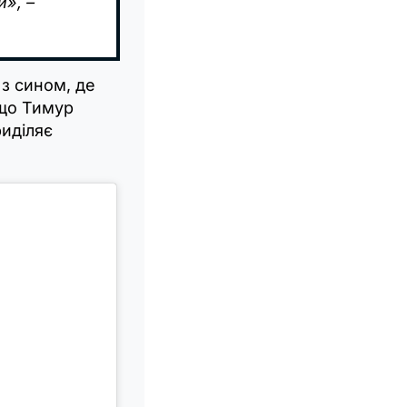
», –
 з сином, де
 що Тимур
риділяє