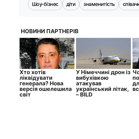
Шоу-бізнес
діти
знаменитість
співач