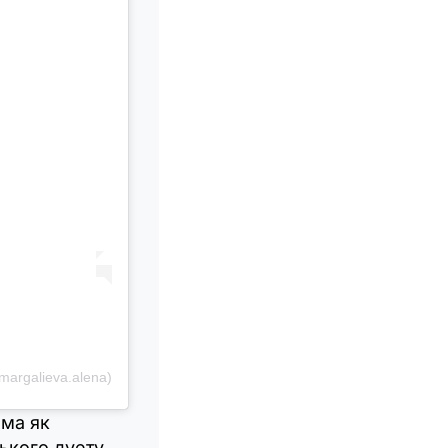
margalieva.alena)
ома як
ького дуету