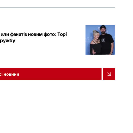
или фанатів новим фото: Торі
 дружбу
сі новини