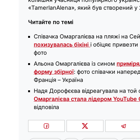
«TamerlanAlena», який був створений у 
Читайте по темі
Співачка Омаргалієва на пляжі на Се
похизувалась бікіні
і обіцяє привезти
фото
Альона Омаргалієва із сином
приміря
форму збірної
: фото співачки напере
Франція – Україна
Надя Дорофєєва відреагувала на той 
Омаргалієва стала лідером YouTube 
відповіла