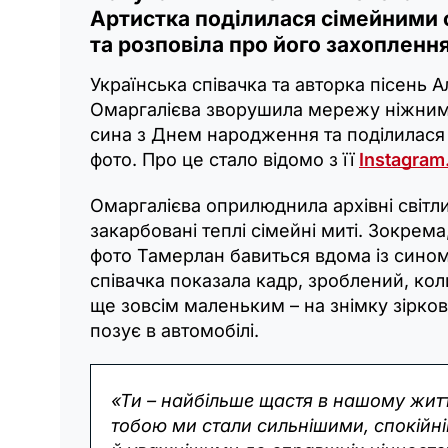
Артистка поділилася сімейними 
та розповіла про його захоплення
Українська співачка та авторка пісень 
Омаргалієва зворушила мережу ніжним
сина з Днем народження та поділилася
фото. Про це стало відомо з її
Instagram
Омаргалієва оприлюднила архівні світли
закарбовані теплі сімейні миті. Зокрема
фото Тамерлан бавиться вдома із сино
співачка показала кадр, зроблений, ко
ще зовсім маленьким – на знімку зірко
позує в автомобілі.
«Ти – найбільше щастя в нашому житт
тобою ми стали сильнішими, спокійн