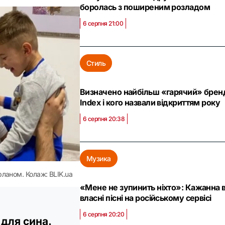
боролась з поширеним розладом
6 серпня 21:00
Стиль
Визначено найбільш «гарячий» бренд 
Index і кого назвали відкриттям року
6 серпня 20:38
Музика
рланом. Колаж: BLIK.ua
«Мене не зупинить ніхто»: Кажанна в
власні пісні на російському сервісі
6 серпня 20:20
для сина.