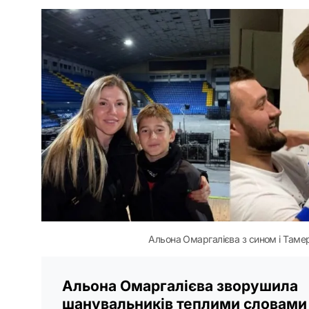
Альона Омаргалієва з сином і Таме
Альона Омаргалієва зворушила
шанувальників теплими словами 