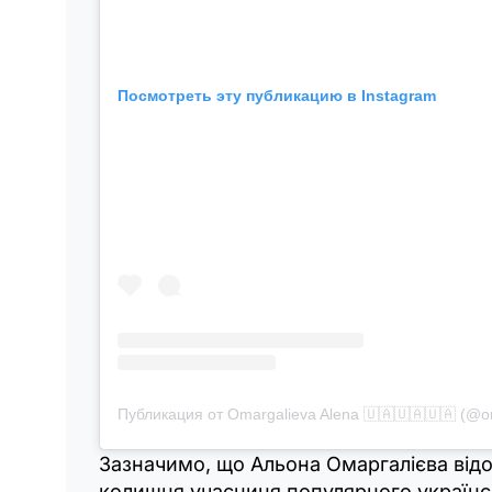
Посмотреть эту публикацию в Instagram
Публикация от Omargalieva Alena 🇺🇦🇺🇦🇺🇦 (@o
Зазначимо, що Альона Омаргалієва від
колишня учасниця популярного українс