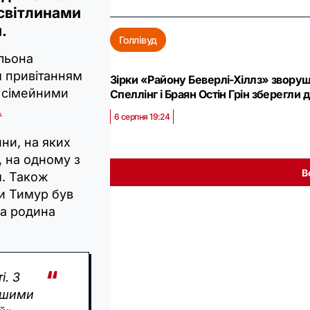
світлинами
.
Голлівуд
Альона
 привітанням
Зірки «Району Беверлі-Хіллз» зворуш
 сімейними
Спеллінг і Браян Остін Грін зберегли
.
6 серпня 19:24
ни, на яких
, на одному з
В
м. Також
ли Тимур був
ва родина
і. З
ішими