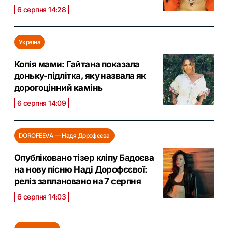
6 серпня 14:28
Україна
Копія мами: Гайтана показала
доньку-підлітка, яку назвала як
дорогоцінний камінь
6 серпня 14:09
DOROFEEVA — Надя Дорофєєва
Опубліковано тізер кліпу Бадоєва
на нову пісню Наді Дорофєєвої:
реліз заплановано на 7 серпня
6 серпня 14:03