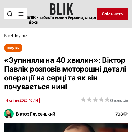
Спільнота
БЛІК - таблоїд новин України, спорт
і зірки
blik
шоу biz
Шоу BIZ
«Зупиняли на 40 хвилин»: Віктор
Павлік розповів моторошні деталі
операції на серці та як він
почувається нині
★
★
★
★
★
★
★
★
★
★
0 голосів
4 квітня 2025, 16:44
Віктор Глухенький
708