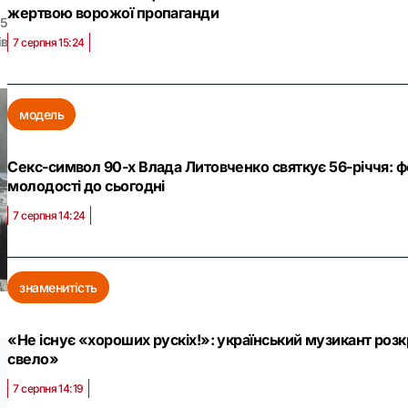
жертвою ворожої пропаганди
5
ів
7 серпня 15:24
модель
Секс-символ 90-х Влада Литовченко святкує 56-річчя: фо
молодості до сьогодні
7 серпня 14:24
знаменитість
«Не існує «хороших рускіх!»: український музикант роз
свело»
7 серпня 14:19