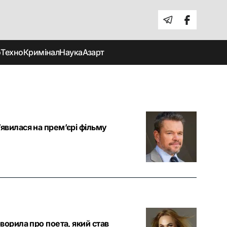
о
Техно
Кримінал
Наука
Азарт
явилася на прем’єрі фільму
ворила про поета, який став