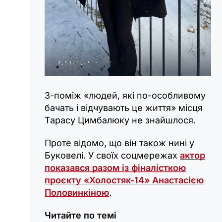
З-поміж «людей, які по-особливому
бачать і відчувають це життя» місця
Тарасу Цимбалюку не знайшлося.
Проте відомо, що він також нині у
Буковелі. У своїх соцмережах
актор
показався разом із фіналісткою
проєкту «Холостяк-14» Анастасією
Половинкіною
.
Читайте по темі