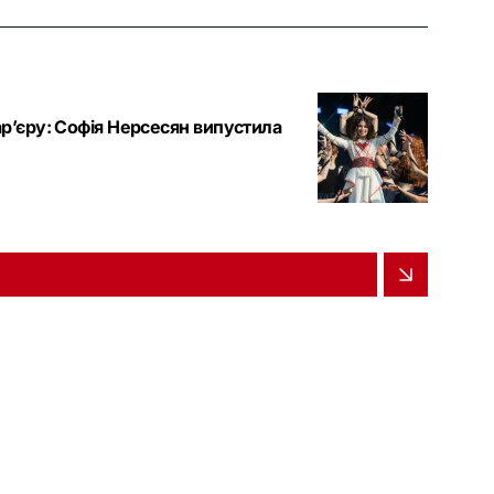
р’єру: Софія Нерсесян випустила