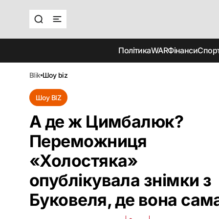
Політика
WAR
Фінанси
Спор
blik
шоу biz
Шоу BIZ
А де ж Цимбалюк?
Переможниця
«Холостяка»
опублікувала знімки з
Буковеля, де вона сам