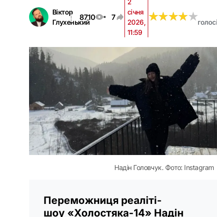
2
Віктор
січня
★
★
★
★
★
★
★
★
★
★
8710
7
Глухенький
2026,
голос
11:59
Надін Головчук. Фото: Instagram
Переможниця реаліті-
шоу «Холостяка-14» Надін