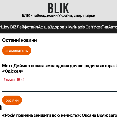
БЛІК - таблоїд новин України, спорт і зірки
т
Шоу BIZ
Лайфстайл
Афіша
Здоров'я
Кулінарія
Світ
Україна
Авт
Останні новини
знаменитість
Метт Деймон показав молодших дочок: родина актора з’
«Одіссея»
7 серпня 15:44
росіяни
а
«Росія повинна знищити всю нечисть»: Оксана Вояж заго