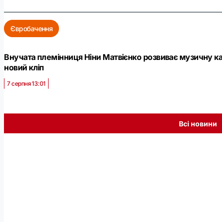
Євробачення
Внучата племінниця Ніни Матвієнко розвиває музичну ка
новий кліп
7 серпня 13:01
Всі новини