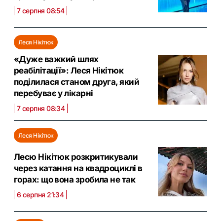
7 серпня 08:54
Леся Нікітюк
«Дуже важкий шлях
реабілітації»: Леся Нікітюк
поділилася станом друга, який
перебуває у лікарні
7 серпня 08:34
Леся Нікітюк
Лесю Нікітюк розкритикували
через катання на квадроциклі в
горах: що вона зробила не так
6 серпня 21:34