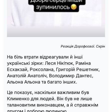
Реакція Дорофєєвої. Скрін
На біль втрати відреагували й інші
українські зірки: Леся Нікітюк, Раміна
Есхакзай, Роксолана, Григорій Решетник,
Анатолій Анатоліч, Володимир Дантес,
Альона Альона та багато інших.
Це показує, наскільки важливим був
Клименко для людей. Він був не лише
талановитим виконавцем, а й справжнім
другом і доброю людиною.