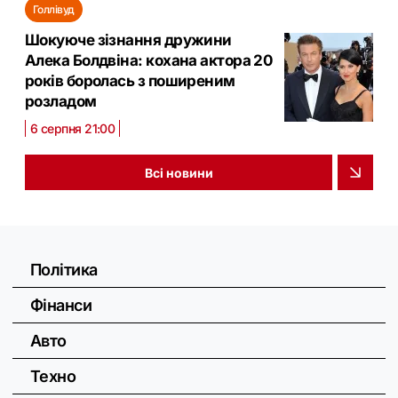
Голлівуд
Шокуюче зізнання дружини
Алека Болдвіна: кохана актора 20
років боролась з поширеним
розладом
6 серпня 21:00
Всі новини
Політика
Фінанси
Авто
Техно