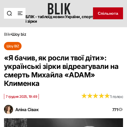
Спільнота
БЛІК - таблоїд новин України, спорт
і зірки
blik
шоу biz
Шоу BIZ
«Я бачив, як росли твої діти»:
українські зірки відреагували на
смерть Михайла «ADAM»
Клименка
★
★
★
★
★
★
★
★
★
★
1 голос
7 грудня 2025, 19:49
Аліна Сівак
771