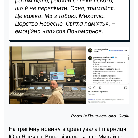
разом відео, робили стільки всього,
що й не перелічити. Саня, тримайся.
Це важко. Ми з тобою. Михайло.
Царство Небесне. Світла пам’ять», –
емоційно написав Пономарьов.
Реакція Пономарьова. Скрін
На трагічну новину відреагувала і піарниця
Юла Яцечко. Вона зізналася, що Михайло