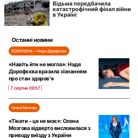
Останні новини
DOROFEEVA — Надя Дорофєєва
«Навіть йти не могла»: Надя
Дорофєєва вразила зізнанням
про стан здоров'я
7 серпня 09:57
Олена Мозгова
«Тікати – це не моє»: Олена
Мозгова відверто висловилася з
приводу виїзду з України