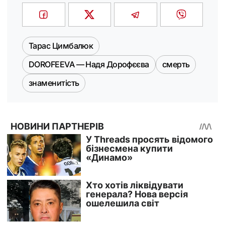
Тарас Цимбалюк
DOROFEEVA — Надя Дорофєєва
смерть
знаменитість