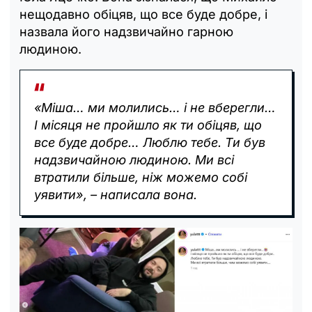
нещодавно обіцяв, що все буде добре, і
назвала його надзвичайно гарною
людиною.
«Міша… ми молились… і не вберегли…
І місяця не пройшло як ти обіцяв, що
все буде добре… Люблю тебе. Ти був
надзвичайною людиною. Ми всі
втратили більше, ніж можемо собі
уявити», – написала вона.