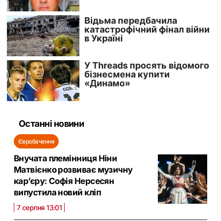
Останні новини
Євробачення
Внучата племінниця Ніни
Матвієнко розвиває музичну
кар’єру: Софія Нерсесян
випустила новий кліп
7 серпня 13:01