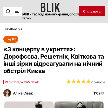
Спільнота
БЛІК - таблоїд новин України, спорт
і зірки
blik
шоу biz
Шоу BIZ
«З концерту в укриття»:
Дорофєєва, Решетнік, Квіткова та
інші зірки відреагували на нічний
обстріл Києва
★
★
★
★
★
★
★
★
★
★
2 голоси
29 листопада 2025, 10:44
Аліна Сівак
1102