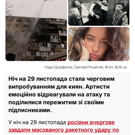
Надя Дорофєєва, Григорій Решетнік. Фото: BLIK.ua
Ніч на 29 листопада стала черговим
випробуванням для киян. Артисти
емоційно відреагували на атаку та
поділилися пережитим зі своїми
підписниками.
У ніч на 29 листопада
росіяни вчергове
завдали масованого ракетного удару по