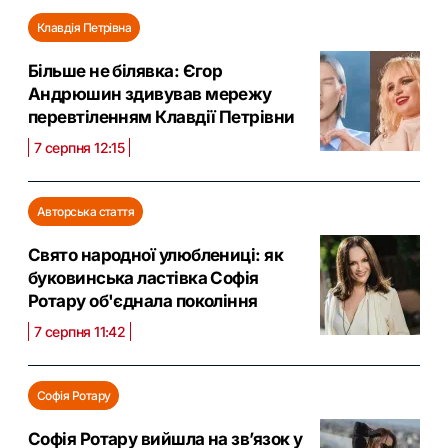
Клавдія Петрівна
Більше не білявка: Єгор
Андрюшин здивував мережу
перевтіленням Клавдії Петрівни
7 серпня 12:15
Авторська стаття
Свято народної улюблениці: як
буковинська ластівка Софія
Ротару об'єднала покоління
7 серпня 11:42
Софія Ротару
Софія Ротару вийшла на зв’язок у