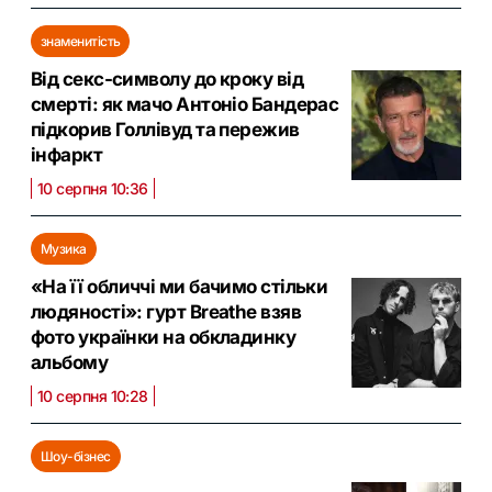
знаменитість
Від секс-символу до кроку від
смерті: як мачо Антоніо Бандерас
підкорив Голлівуд та пережив
інфаркт
10 серпня 10:36
Музика
«На її обличчі ми бачимо стільки
людяності»: гурт Breathe взяв
фото українки на обкладинку
альбому
10 серпня 10:28
Шоу-бізнес