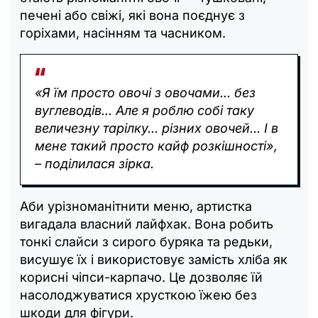
печені або свіжі, які вона поєднує з
горіхами, насінням та часником.
«Я їм просто овочі з овочами... без
вуглеводів... Але я роблю собі таку
величезну тарілку... різних овочей... І в
мене такий просто кайф розкішності»,
– поділилася зірка.
Аби урізноманітнити меню, артистка
вигадала власний лайфхак. Вона робить
тонкі слайси з сирого буряка та редьки,
висушує їх і використовує замість хліба як
корисні чіпси-карпачо. Це дозволяє їй
насолоджуватися хрусткою їжею без
шкоди для фігури.