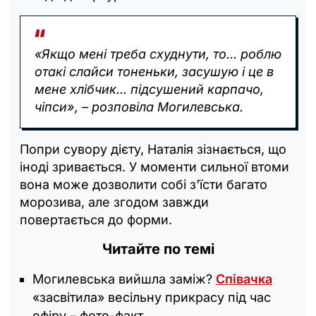
«Якщо мені треба схуднути, то... роблю
отакі слайси тоненьки, засушую і це в
мене хлібчик... підсушений карпачо,
чіпси», – розповіла Могилевська.
Попри сувору дієту, Наталія зізнається, що
іноді зривається. У моменти сильної втоми
вона може дозволити собі з'їсти багато
морозива, але згодом завжди
повертається до форми.
Читайте по темі
Могилевська вийшла заміж?
Співачка
«засвітила» весільну прикрасу під час
ефіру – фото-факт.