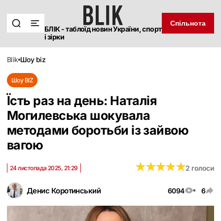
Спільнота
БЛІК - таблоїд новин України, спорт
і зірки
blik
шоу biz
Шоу BIZ
Їсть раз на день: Наталія
Могилевська шокувала
методами боротьби із зайвою
вагою
★
★
★
★
★
★
★
★
★
★
2 голоси
24 листопада 2025, 21:29
Денис Коротинський
6094
6