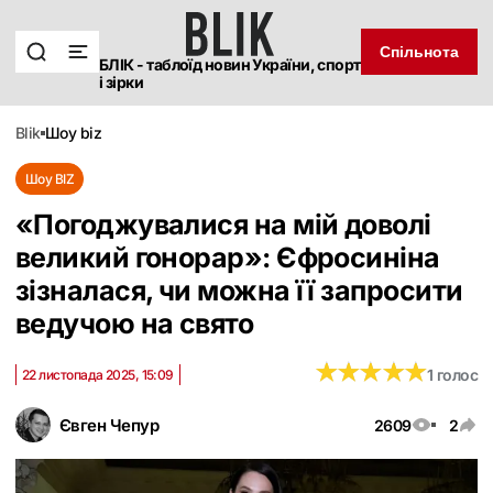
Спільнота
БЛІК - таблоїд новин України, спорт
і зірки
blik
шоу biz
Шоу BIZ
«Погоджувалися на мій доволі
великий гонорар»: Єфросиніна
зізналася, чи можна її запросити
ведучою на свято
★
★
★
★
★
★
★
★
★
★
1 голос
22 листопада 2025, 15:09
Євген Чепур
2609
2