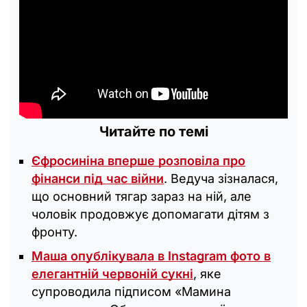
Читайте по темі
Єфросиніна вперше розповіла про
фінанси під час війни
. Ведуча зізналася,
що основний тягар зараз на ній, але
чоловік продовжує допомагати дітям з
фронту.
Маша опублікувала в Instagram фото в
елегантній червоній сукні
, яке
супроводила підписом «Мамина