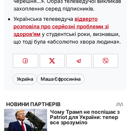
черешня...». Образ телеведучої викликав
захоплення серед підписників.
Українська телеведуча
відверто
розповіла про серйозні проблеми зі
здоров’ям
у студентські роки, визнавши,
що тоді була «абсолютно хвора людина».
Україна
Маша Єфросиніна