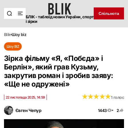
Спільнота
БЛІК - таблоїд новин України, спорт
і зірки
blik
шоу biz
Шоу BIZ
Зірка фільму «Я, «Побєда» і
Берлін», який грав Кузьму,
закрутив роман і зробив заяву:
«Ще не одружені»
★
★
★
★
★
★
★
★
★
★
1 голос
22 листопада 2025, 14:59
Євген Чепур
1443
2