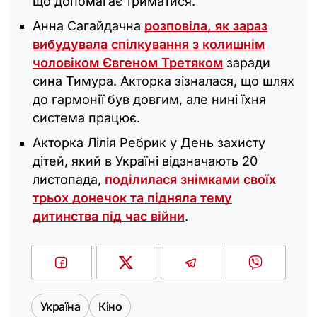
що допомагає триматися.
Анна Сагайдачна
розповіла, як зараз
вибудувала спілкування з колишнім
чоловіком Євгеном Третяком
заради
сина Тимура. Акторка зізналася, що шлях
до гармонії був довгим, але нині їхня
система працює.
Акторка Лілія Ребрик у День захисту
дітей, який в Україні відзначають 20
листопада,
поділилася знімками своїх
трьох донечок та підняла тему
дитинства під час війни
.
Україна
Кіно