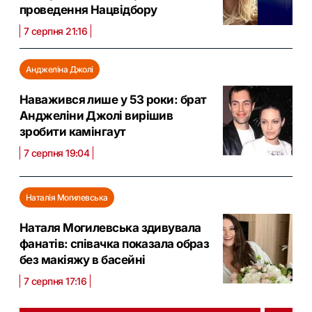
проведення Нацвідбору
7 серпня 21:16
Анджеліна Джолі
Наважився лише у 53 роки: брат
Анджеліни Джолі вирішив
зробити камінгаут
7 серпня 19:04
Наталія Могилевська
Наталя Могилевська здивувала
фанатів: співачка показала образ
без макіяжу в басейні
7 серпня 17:16