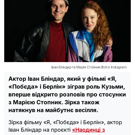
Іван Бліндар та Марія Стопник.Фото: Instagram
Актор Іван Бліндар, який у фільмі «Я,
«Побєда» і Берлін» зіграв роль Кузьми,
вперше відкрито розповів про стосунки
з Марією Стопник. Зірка також
натякнув на майбутнє весілля.
Зірка фільму «Я, «Побєда» і Берлін», актор
Іван Бліндар на проєкті
«Наодинці з