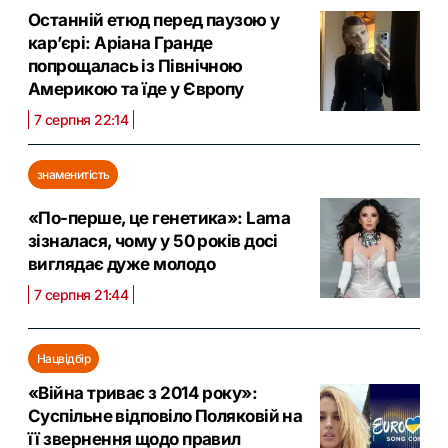
Останній етюд перед паузою у
кар’єрі: Аріана Гранде
попрощалась із Північною
Америкою та їде у Європу
7 серпня 22:14
знаменитість
«По-перше, це генетика»: Lama
зізналася, чому у 50 років досі
виглядає дуже молодо
7 серпня 21:44
Нацвідбір
«Війна триває з 2014 року»:
Суспільне відповіло Поляковій на
її звернення щодо правил