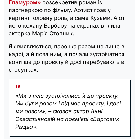
Гламуром»
розсекретив роман із
партнеркою по фільму. Артист грав у
картині головну роль, а саме Кузьми. А от
його кохану Барбару на екранах втілила
акторка Марія Стопник.
Як виявляється, парочка разом не лише в
кадрі, а й поза ним, а почали зустрічатися
вони ще до проєкту й досі перебувають в
стосунках.
«Ми з нею зустрічались й до проєкту.
Ми були разом і під час проєкту, і досі
ми разом», – сказав актор Анні
Севастьяновій на прем’єрі «Вартових
Різдва».