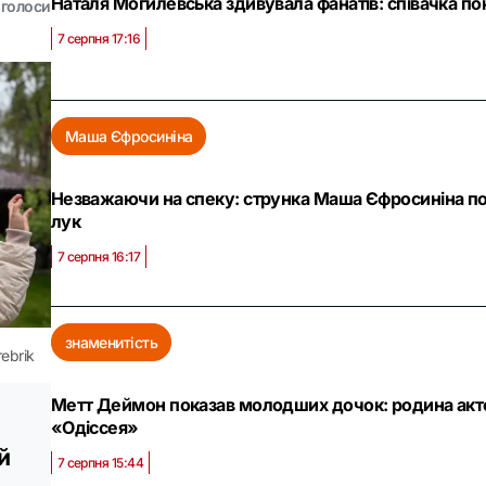
Наталя Могилевська здивувала фанатів: співачка по
голоси
7 серпня 17:16
Маша Єфросиніна
Незважаючи на спеку: струнка Маша Єфросиніна по
лук
7 серпня 16:17
знаменитість
rebrik
Метт Деймон показав молодших дочок: родина актор
«Одіссея»
й
7 серпня 15:44