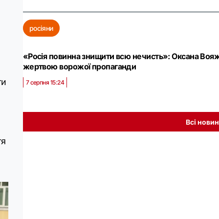
росіяни
«Росія повинна знищити всю нечисть»: Оксана Вояж 
жертвою ворожої пропаганди
ти
7 серпня 15:24
Всі нови
тя