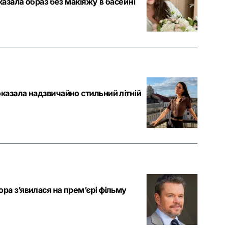
казала образ без макіяжу в басейні
казала надзвичайно стильний літній
а з’явилася на прем’єрі фільму