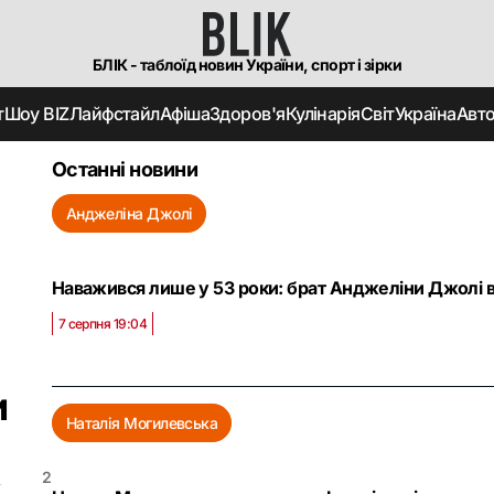
БЛІК - таблоїд новин України, спорт і зірки
т
Шоу BIZ
Лайфстайл
Афіша
Здоров'я
Кулінарія
Світ
Україна
Авт
Останні новини
Анджеліна Джолі
Наважився лише у 53 роки: брат Анджеліни Джолі в
7 серпня 19:04
и
Наталія Могилевська
2
★
★