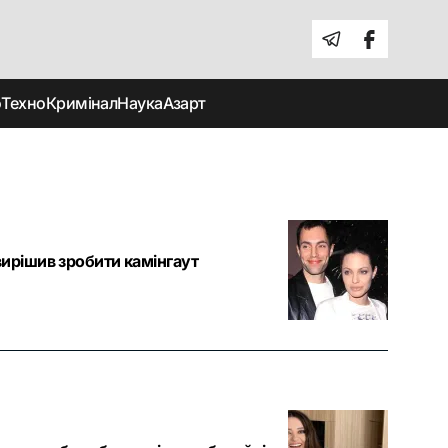
о
Техно
Кримінал
Наука
Азарт
ирішив зробити камінгаут