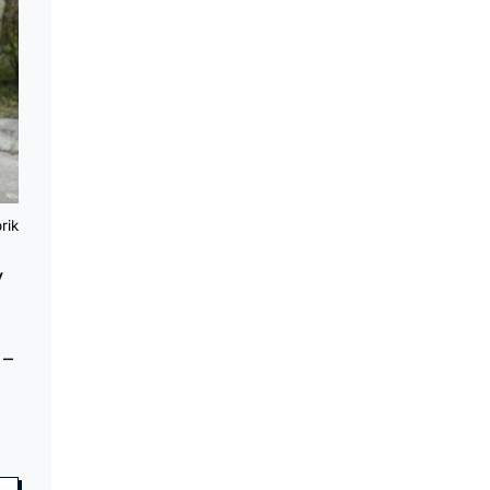
rik
у
 –