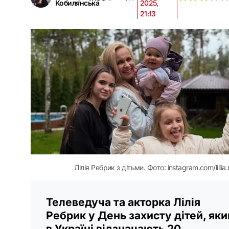
Кобилянська
2025,
21:13
Лілія Ребрик з дітьми. Фото: instagram.com/liliia.
Телеведуча та акторка Лілія
Ребрик у День захисту дітей, яки
в Україні відзначають 20