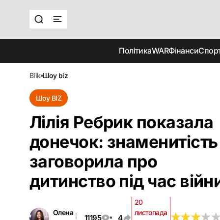
Політика
WAR
Фінанси
Спор
blik
шоу biz
Шоу BIZ
Лілія Ребрик показала
донечок: знаменитість
заговорила про
дитинство під час війн
20
Олена
листопада
★
★
★
★
★
★
★
★
11195
4