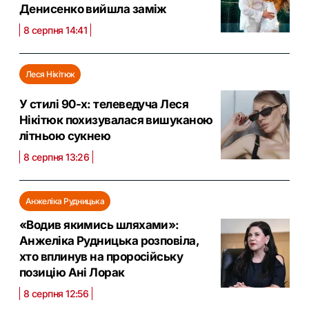
Денисенко вийшла заміж
8 серпня 14:41
Леся Нікітюк
У стилі 90-х: телеведуча Леся
Нікітюк похизувалася вишуканою
літньою сукнею
8 серпня 13:26
Анжеліка Рудницька
«Водив якимись шляхами»:
Анжеліка Рудницька розповіла,
хто вплинув на проросійську
позицію Ані Лорак
8 серпня 12:56