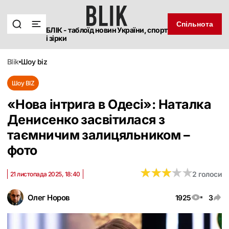
Спільнота
БЛІК - таблоїд новин України, спорт
і зірки
blik
шоу biz
Шоу BIZ
«Нова інтрига в Одесі»: Наталка
Денисенко засвітилася з
таємничим залицяльником –
фото
★
★
★
★
★
★
★
★
★
★
2 голоси
21 листопада 2025, 18:40
Олег Норов
1925
3