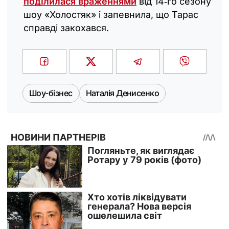
поділилася враженнями
від 14‑го сезону
шоу «Холостяк» і запевнила, що Тарас
справді закохався.
Шоу-бізнес
Наталія Денисенко