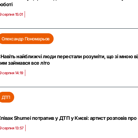
оботі
9 серпня 15:01
Олександр Пономарьов
Навіть найближчі люди перестали розуміти, що зі мною в
им займався все літо
9 серпня 14:19
ДТП
півак Shumei потрапив у ДТП у Києві: артист розповів про 
9 серпня 13:57