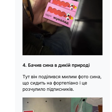
4. Бачив сина в дикій природі
Тут він поділився милим фото сина,
що сидить на фортепіано і це
розчулило підписників.