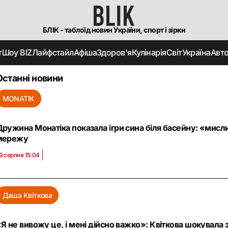
БЛІК - таблоїд новин України, спорт і зірки
т
Шоу BIZ
Лайфстайл
Афіша
Здоров'я
Кулінарія
Світ
Україна
Авт
Останні новини
MONATIK
ружина Монатіка показала ігри сина біля басейну: «мисли
мережу
9 серпня 15:04
Даша Квіткова
Я не вивожу це, і мені дійсно важко»: Квіткова шокувала 