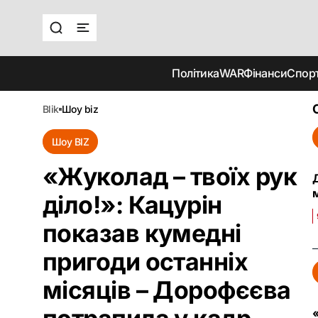
Політика
WAR
Фінанси
Спор
blik
шоу biz
Шоу BIZ
«Жуколад – твоїх рук
Д
діло!»: Кацурін
показав кумедні
пригоди останніх
місяців – Дорофєєва
«