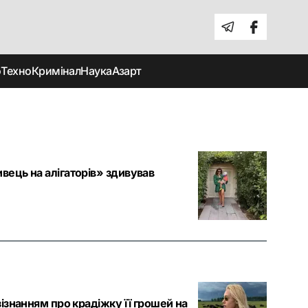
о
Техно
Кримінал
Наука
Азарт
вець на алігаторів» здивував
зізнанням про крадіжку її грошей на