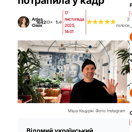
потрапила у кадр
р
17
Аліна
листопада
2
★
★
★
★
★
★
★
★
★
★
1642
1
Сівак
2025,
голоси
14:01
«
ч
Міша Кацурін. Фото: Instagram
С
Відомий український