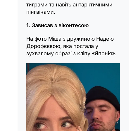
тиграми та навіть антарктичними
пінгвінами.
1. Зависав з віконтесою
На фото Міша з дружиною Надею
Дорофєєвою, яка постала у
зухвалому образі з кліпу «Японія».