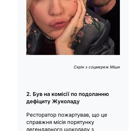
Скрін з соцмереж Міши
2. Був на комісії по подоланню
дефіциту Жуколаду
Ресторатор пожартував, що це
справжня місія порятунку
легендарного шоколаду з