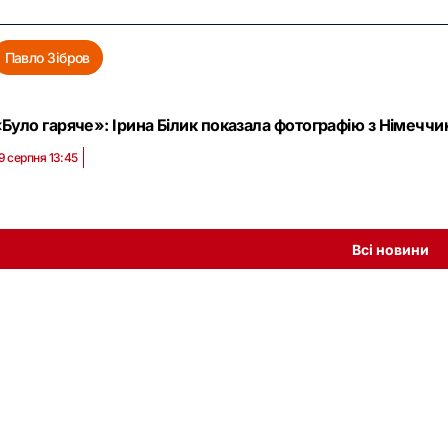
Павло Зібров
Було гаряче»: Ірина Білик показала фотографію з Німеччин
9 серпня 13:45
Всі новини