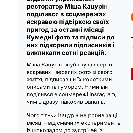
ресторатор Міша Кацурін
поділився в соцмережах
яскравою підбіркою своїх
пригод за останні місяці.
Кумедні фото та підписи до
«
них підкорили підписників і
викликали сотні реакцій.
Міша Кацурін опублікував серію
яскравих і веселих фото зі свого
життя, підписавши їх короткими
описами та гумором. Ними він
поділився в соцмережі Insragram,
чим відразу підкорив фанатів.
Чого тільки Кацурін не робив за ці
місяці – від смачних експериментів
із шоколадом до зустрічей із