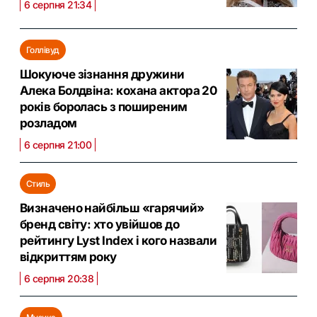
6 серпня 21:34
Голлівуд
Шокуюче зізнання дружини
Алека Болдвіна: кохана актора 20
років боролась з поширеним
розладом
6 серпня 21:00
Стиль
Визначено найбільш «гарячий»
бренд світу: хто увійшов до
рейтингу Lyst Index і кого назвали
відкриттям року
6 серпня 20:38