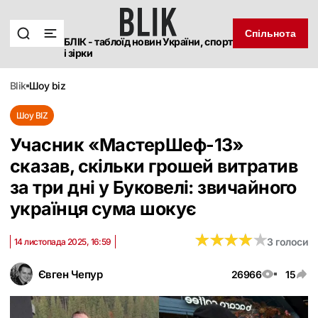
Спільнота
БЛІК - таблоїд новин України, спорт
і зірки
blik
шоу biz
Шоу BIZ
Учасник «‎МастерШеф-13»
сказав, скільки грошей витратив
за три дні у Буковелі: звичайного
українця сума шокує
★
★
★
★
★
★
★
★
★
★
3 голоси
14 листопада 2025, 16:59
Євген Чепур
26966
15