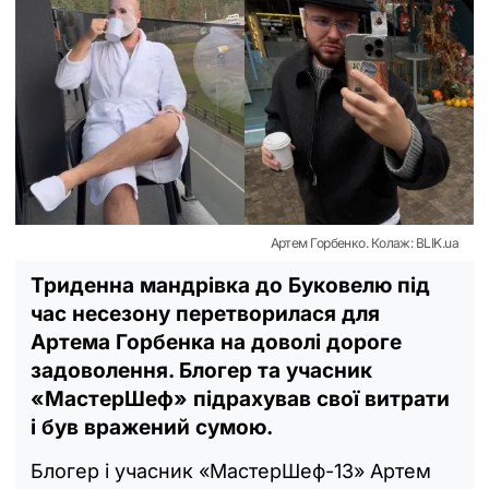
Артем Горбенко. Колаж: BLIK.ua
Триденна мандрівка до Буковелю під
час несезону перетворилася для
Артема Горбенка на доволі дороге
задоволення. Блогер та учасник
«МастерШеф» підрахував свої витрати
і був вражений сумою.
Блогер і учасник «МастерШеф-13» Артем