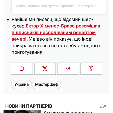
Допис, поширений Артем Горбенко | Мастер Шеф 13 (@gorbenko_art)
Раніше ми писали, що відомий шеф-
кухар
Ектор Хіменес-Браво розсмішив
підписників несподіваним рецептом
вечері
. У відео він показує, що іноді
найкраща страва не потребує жодного
приготування.
Україна
МастерШеф