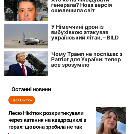
Останні новини
Леся Нікітюк
Лесю Нікітюк розкритикували
через катання на квадроциклі в
горах: що вона зробила не так