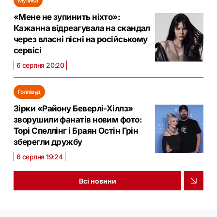
Музика
«Мене не зупинить ніхто»:
Кажанна відреагувала на скандал
через власні пісні на російському
сервісі
6 серпня 20:20
Голлівуд
Зірки «Району Беверлі-Хіллз»
зворушили фанатів новим фото:
Торі Спеллінг і Браян Остін Грін
зберегли дружбу
6 серпня 19:24
Всі новини