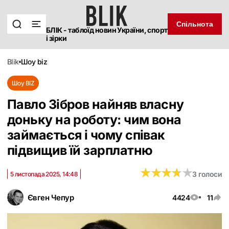
Спільнота
БЛІК - таблоїд новин України, спорт
і зірки
blik
шоу biz
Шоу BIZ
Павло Зібров найняв власну
доньку на роботу: чим вона
займається і чому співак
підвищив їй зарплатню
★
★
★
★
★
★
★
★
★
★
3 голоси
5 листопада 2025, 14:48
Євген Чепур
4424
11