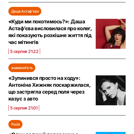
Даша Астаф'єва
«Куди ми покотимось?»: Даша
Астаф’єва висловилася про колег,
які показують розкішне життя під
час мітингів
5 серпня 21:22
знаменитість
«Зупинився просто на ходу»:
Антоніна Хижняк поскаржилася,
що застрягла серед поля через
казус з авто
5 серпня 21:01
Росія