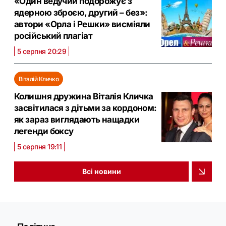
«Один ведучий подорожує з
ядерною зброєю, другий – без»:
автори «Орла і Решки» висміяли
російський плагіат
5 серпня 20:29
Віталій Кличко
Колишня дружина Віталія Кличка
засвітилася з дітьми за кордоном:
як зараз виглядають нащадки
легенди боксу
5 серпня 19:11
Всі новини