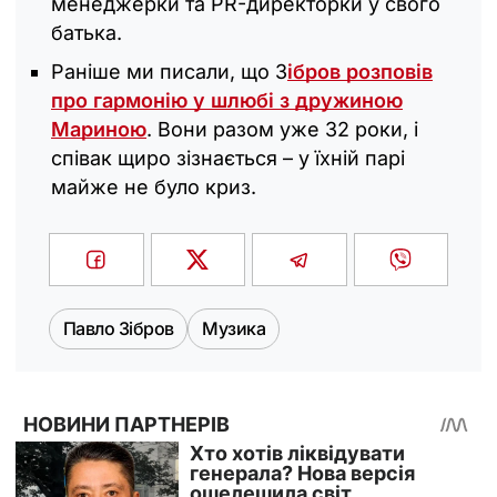
менеджерки та PR-директорки у свого
батька.
Раніше ми писали, що З
ібров розповів
про гармонію у шлюбі з дружиною
Мариною
. Вони разом уже 32 роки, і
співак щиро зізнається – у їхній парі
майже не було криз.
Павло Зібров
Музика