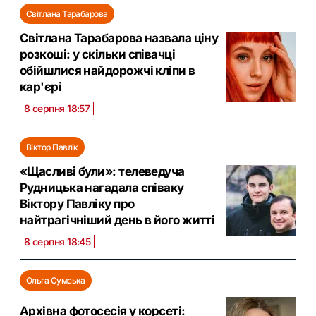
Світлана Тарабарова
Світлана Тарабарова назвала ціну
розкоші: у скільки співачці
обійшлися найдорожчі кліпи в
кар'єрі
8 серпня 18:57
Віктор Павлік
«Щасливі були»: телеведуча
Рудницька нагадала співаку
Віктору Павліку про
найтрагічніший день в його житті
8 серпня 18:45
Ольга Сумська
Архівна фотосесія у корсеті: