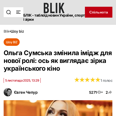
Спільнота
БЛІК - таблоїд новин України, спорт
і зірки
blik
шоу biz
Шоу BIZ
Ольга Сумська змінила імідж для
нової ролі: ось як виглядає зірка
українського кіно
★
★
★
★
★
★
★
★
★
★
1 голос
5 листопада 2025, 13:29
Євген Чепур
5271
2