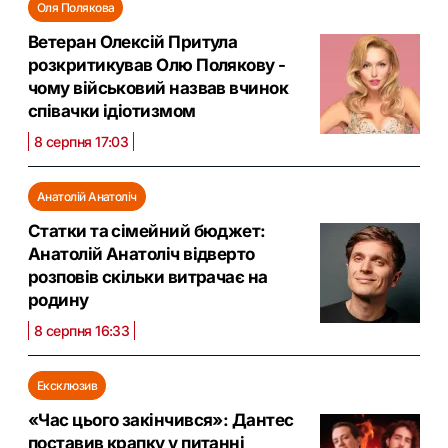
Оля Полякова
Ветеран Олексій Притула
розкритикував Олю Полякову -
чому військовий назвав вчинок
співачки ідіотизмом
8 серпня 17:03
Анатолій Анатоліч
Статки та сімейний бюджет:
Анатолій Анатоліч відверто
розповів скільки витрачає на
родину
8 серпня 16:33
Ексклюзив
«Час цього закінчився»: Дантес
поставив крапку у питанні