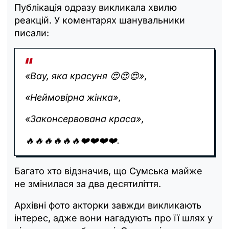
Публікація одразу викликала хвилю
реакцій. У коментарях шанувальники
писали:
«Вау, яка красуня 😍😍😍»,
«Неймовірна жінка»,
«Законсервована краса»,
🔥🔥🔥🔥🔥🔥❤️❤️❤️❤️.
Багато хто відзначив, що Сумська майже
не змінилася за два десятиліття.
Архівні фото акторки завжди викликають
інтерес, адже вони нагадують про її шлях у