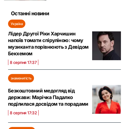
Останні новини
Україна
Лідер Другої Ріки Харчишин
напоїв томати спіруліною: чому
музиканта порівнюють з Девідом
Бекхемом
8 серпня 17:37
знаменитість
Безкоштовний медогляд від
держави: Марічка Падалко
поділилася досвідом та порадами
8 серпня 17:32