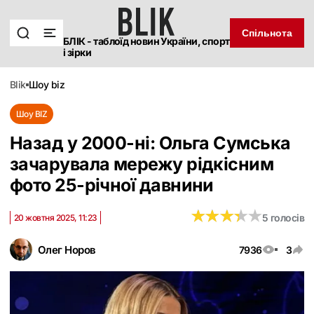
Спільнота
БЛІК - таблоїд новин України, спорт
і зірки
blik
шоу biz
Шоу BIZ
Назад у 2000-ні: Ольга Сумська
зачарувала мережу рідкісним
фото 25-річної давнини
★
★
★
★
★
★
★
★
★
★
5 голосів
20 жовтня 2025, 11:23
Олег Норов
7936
3