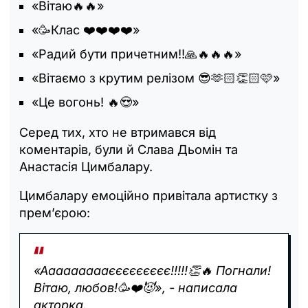
«Вітаю🔥🔥»
«🥳Клас ❤️❤️❤️❤️»
«Радий бути причетним!!🙏🔥🔥🔥»
«Вітаємо з крутим релізом 😎🫶🏻👏🏻🩷»
«Це вогонь! 🔥😍»
Серед тих, хто не втримався від
коментарів, були й Слава Дьомін та
Анастасія Цимбалару.
Цимбалару емоційно привітала артистку з
прем’єрою:
«Аааааааааєєєєєєєєє!!!!!👏🔥 Погнали!
Вітаю, любов!🥳❤️😈», - написала
акторка.