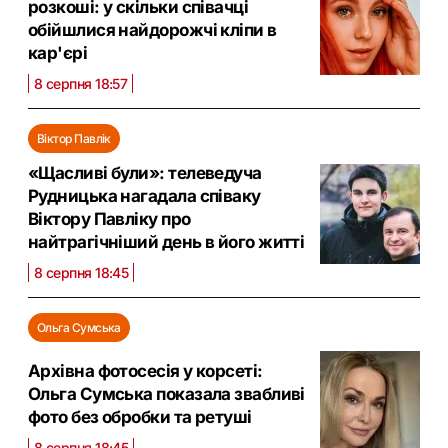
розкоші: у скільки співачці
обійшлися найдорожчі кліпи в
кар'єрі
8 серпня 18:57
Віктор Павлік
«Щасливі були»: телеведуча
Рудницька нагадала співаку
Віктору Павліку про
найтрагічніший день в його житті
8 серпня 18:45
Ольга Сумська
Архівна фотосесія у корсеті:
Ольга Сумська показала звабливі
фото без обробки та ретуші
8 серпня 18:45