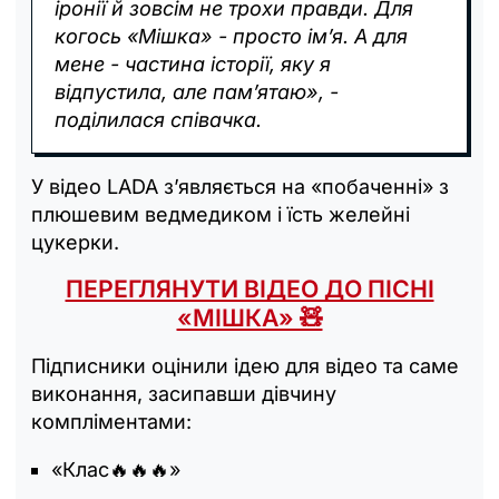
іронії й зовсім не трохи правди. Для
когось «Мішка» - просто ім’я. А для
мене - частина історії, яку я
відпустила, але пам’ятаю», -
поділилася співачка.
У відео LADA з’являється на «побаченні» з
плюшевим ведмедиком і їсть желейні
цукерки.
ПЕРЕГЛЯНУТИ ВІДЕО ДО ПІСНІ
«МІШКА» 🧸
Підписники оцінили ідею для відео та саме
виконання, засипавши дівчину
компліментами:
«Клас🔥🔥🔥»