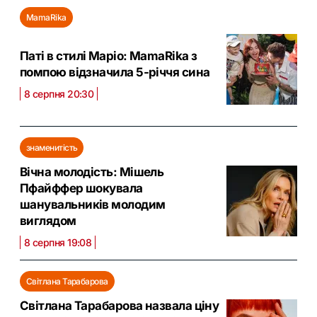
MamaRika
Паті в стилі Маріо: MamaRika з
помпою відзначила 5-річчя сина
8 серпня 20:30
знаменитість
Вічна молодість: Мішель
Пфайффер шокувала
шанувальників молодим
виглядом
8 серпня 19:08
Світлана Тарабарова
Світлана Тарабарова назвала ціну