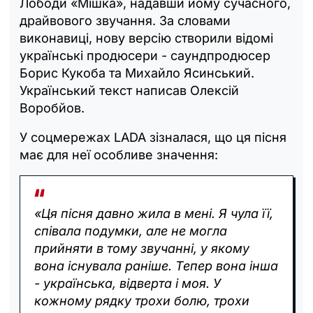
Лободи «Мішка», надавши йому сучасного,
драйвового звучання. За словами
виконавиці, нову версію створили відомі
українські продюсери - саундпродюсер
Борис Кукоба та Михайло Ясинський.
Український текст написав Олексій
Воробйов.
У соцмережах LADA зізналася, що ця пісня
має для неї особливе значення:
«Ця пісня давно жила в мені. Я чула її,
співала подумки, але не могла
прийняти в тому звучанні, у якому
вона існувала раніше. Тепер вона інша
- українська, відверта і моя. У
кожному рядку трохи болю, трохи