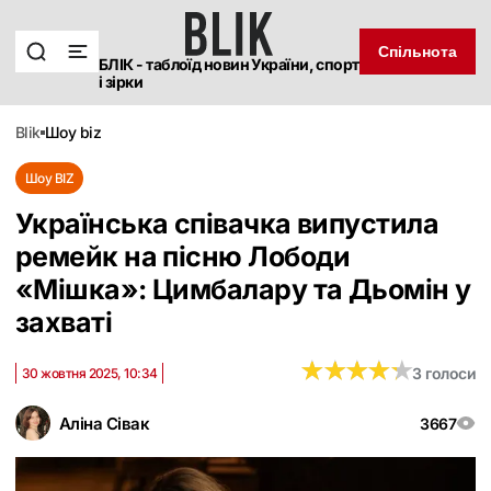
Спільнота
БЛІК - таблоїд новин України, спорт
і зірки
blik
шоу biz
Шоу BIZ
Українська співачка випустила
ремейк на пісню Лободи
«Мішка»: Цимбалару та Дьомін у
захваті
★
★
★
★
★
★
★
★
★
★
3 голоси
30 жовтня 2025, 10:34
Аліна Сівак
3667