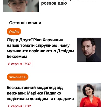
Останні новини
Україна
Лідер Другої Ріки Харчишин
напоїв томати спіруліною: чому
музиканта порівнюють з Девідом
Бекхемом
8 серпня 17:37
знаменитість
Безкоштовний медогляд від
держави: Марічка Падалко
поділилася досвідом та порадами
8 серпня 17:32