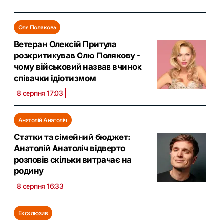
Оля Полякова
Ветеран Олексій Притула
розкритикував Олю Полякову -
чому військовий назвав вчинок
співачки ідіотизмом
8 серпня 17:03
Анатолій Анатоліч
Статки та сімейний бюджет:
Анатолій Анатоліч відверто
розповів скільки витрачає на
родину
8 серпня 16:33
Ексклюзив