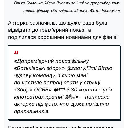
Ольга Сумська, Женя Янович та інші на допрем'єрному
показі фільму «Батьківські збори». Фото: Instagram
Акторка зазначила, що дуже рада була
відвідати допрем’єрний показ та
поділилася хорошими новинами для фанів:
«Допремʼєрний показ фільму
«Батьківські збори» @zbory.film! Вітаю
чудову команду, з якою мені
пощастило попрацювати у стрічці
«Збори ОСББ» ❤️🎞️! З 30 жовтня в усіх
кінотеатрах країни! 🙌🏻», - написала
акторка під фото, чим дуже потішила
прихильників.