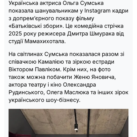
Українська актриса Ольга Сумська
показала шанувальникам у Instagram кадри
з допремʼєрного показу фільму
«Батьківські збори». Це комедійна стрічка
2025 року режисера Дмитра Шмурака від
студії Мамахихотала.
На світлинах Сумська показалася разом зі
співачкою Камалією та зіркою естради
Віктором Павліком. Крім них, на фото
також можна побачити Женю Яновича,
актора театру і кіно Олександра
Рудинського, Олега Маслюка та інших зірок
українського шоу-бізнесу.