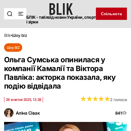
Спільнота
БЛІК - таблоїд новин України, спорт
і зірки
blik
шоу biz
Шоу BIZ
Ольга Сумська опинилася у
компанії Камалії та Віктора
Павліка: акторка показала, яку
подію відвідала
★
★
★
★
★
★
★
★
★
★
2 голоси
29 жовтня 2025, 13:28
Аліна Сівак
841