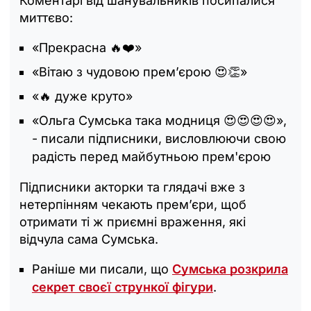
Коментарі від шанувальників посипалися
миттєво:
«Прекрасна 🔥❤️»
«Вітаю з чудовою прем’єрою 😍👏»
«🔥 дуже круто»
«Ольга Сумська така модниця 😍😍😍😍»,
- писали підписники, висловлюючи свою
радість перед майбутньою прем'єрою
Підписники акторки та глядачі вже з
нетерпінням чекають прем’єри, щоб
отримати ті ж приємні враження, які
відчула сама Сумська.
Раніше ми писали, що
Сумська розкрила
секрет своєї стрункої фігури
.