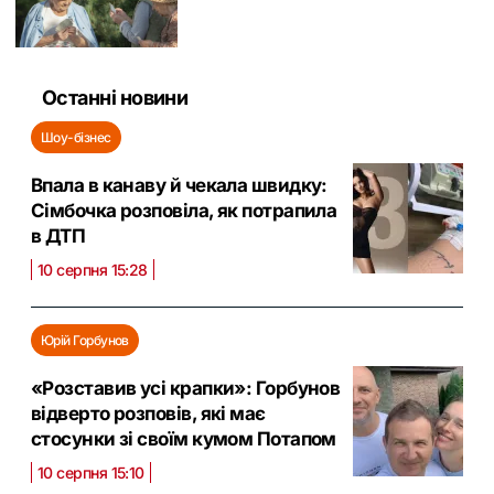
Останні новини
Шоу-бізнес
Впала в канаву й чекала швидку:
Сімбочка розповіла, як потрапила
в ДТП
10 серпня 15:28
Юрій Горбунов
«Розставив усі крапки»: Горбунов
відверто розповів, які має
стосунки зі своїм кумом Потапом
10 серпня 15:10