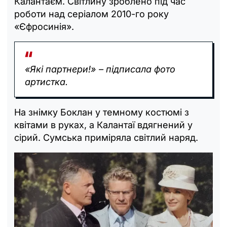
Калантаєм. Світлину зроблено під час
роботи над серіалом 2010-го року
«Єфросинія».
«Які партнери!» – підписала фото
артистка.
На знімку Боклан у темному костюмі з
квітами в руках, а Калантаї вдягнений у
сірий. Сумська приміряла світлий наряд.