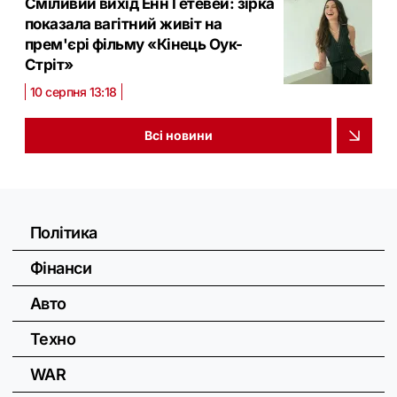
Сміливий вихід Енн Гетевей: зірка
показала вагітний живіт на
прем'єрі фільму «Кінець Оук-
Стріт»
10 серпня 13:18
Всі новини
Політика
Фінанси
Авто
Техно
WAR