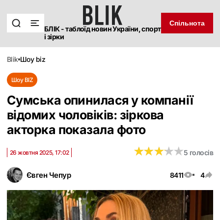
Спільнота
БЛІК - таблоїд новин України, спорт
і зірки
blik
шоу biz
Шоу BIZ
Сумська опинилася у компанії
відомих чоловіків: зіркова
акторка показала фото
★
★
★
★
★
★
★
★
★
★
5 голосів
26 жовтня 2025, 17:02
Євген Чепур
8411
4