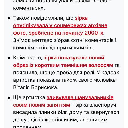
земляки ностальгували разом із нею в
коментарях.
Також повідомляли, що
зірка
опублікувала у соцмережах архівне
фото, зроблене на початку 2000-х
.
Знімок миттєво зібрав сотні коментарів і
компліментів від прихильників.
Крім цього,
зірка показувала новий
образ із коротким темнішим волоссям
та
пояснила, що це проба для ролі. У кадрах
артистка показала також свого чоловіка
Віталія Борисюка.
Ще артистка
здивувала шанувальників
своїм новим заняттям
– зірка власноруч
висадила ялинки біля дому та звернулася
до сусідів із жартівливим, але щирим
проханням.