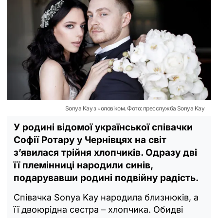
Sonya Kay з чоловіком. Фото: пресслужба Sonya Kay
У родині відомої української співачки
Софії Ротару у Чернівцях на світ
з’явилася трійня хлопчиків. Одразу дві
її племінниці народили синів,
подарувавши родині подвійну радість.
Співачка Sonya Kay народила близнюків, а
її двоюрідна сестра – хлопчика. Обидві