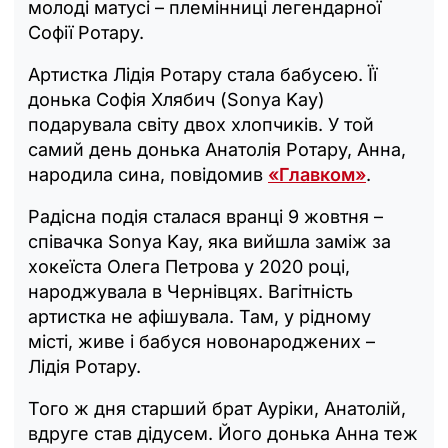
молоді матусі – племінниці легендарної
Софії Ротару.
Артистка Лідія Ротару стала бабусею. Її
донька Софія Хлябич (Sonya Kay)
подарувала світу двох хлопчиків. У той
самий день донька Анатолія Ротару, Анна,
народила сина, повідомив
«Главком»
.
Радісна подія сталася вранці 9 жовтня –
співачка Sonya Kay, яка вийшла заміж за
хокеїста Олега Петрова у 2020 році,
народжувала в Чернівцях. Вагітність
артистка не афішувала. Там, у рідному
місті, живе і бабуся новонароджених –
Лідія Ротару.
Того ж дня старший брат Ауріки, Анатолій,
вдруге став дідусем. Його донька Анна теж