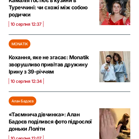
Камалія гостює в кузини в
Туреччині: чи схожі між собою
родички
10 серпня 12:37
MONATIK
Кохання, яке не згасає: Monatik
зворушливо привітав дружину
Ірину з 39-річчям
10 серпня 12:34
Алан Бадоєв
«Таємнича дівчинка»: Алан
Бадоєв поділився фото підрослої
доньки Лоліти
10 серпня 12:07