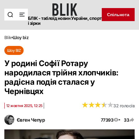
Спільнота
БЛІК - таблоїд новин України, спорт
і зірки
blik
шоу biz
Шоу BIZ
У родині Софії Ротару
народилася трійня хлопчиків:
радісна подія сталася у
Чернівцях
★
★
★
★
★
★
★
★
★
★
32 голосів
12 жовтня 2025, 12:25
Євген Чепур
77393
33