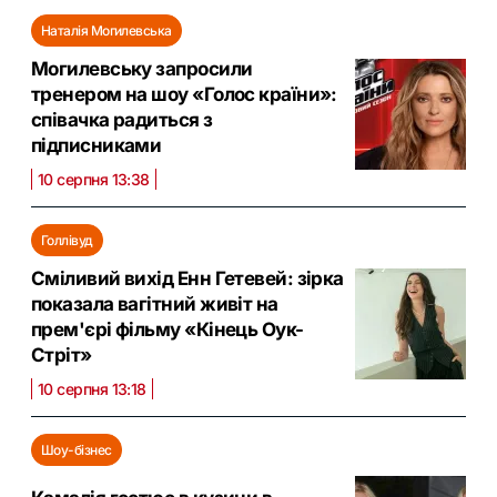
Наталія Могилевська
Могилевську запросили
тренером на шоу «Голос країни»:
співачка радиться з
підписниками
10 серпня 13:38
Голлівуд
Сміливий вихід Енн Гетевей: зірка
показала вагітний живіт на
прем'єрі фільму «Кінець Оук-
Стріт»
10 серпня 13:18
Шоу-бізнес