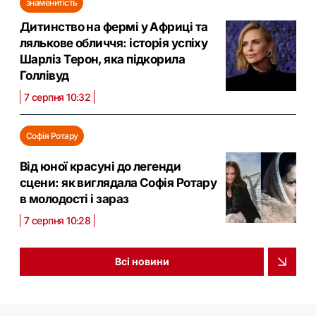
знаменитість
Дитинство на фермі у Африці та
лялькове обличчя: історія успіху
Шарліз Терон, яка підкорила
Голлівуд
7 серпня 10:32
Софія Ротару
Від юної красуні до легенди
сцени: як виглядала Софія Ротару
в молодості і зараз
7 серпня 10:28
Всі новини