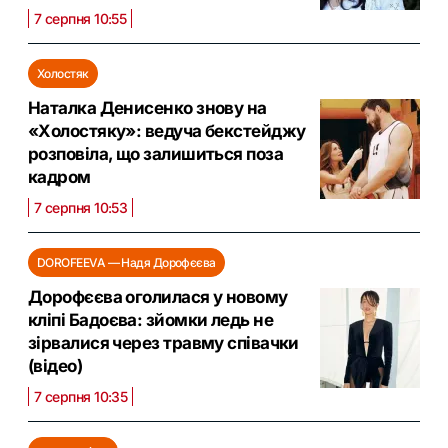
7 серпня 10:55
Холостяк
Наталка Денисенко знову на
«Холостяку»: ведуча бекстейджу
розповіла, що залишиться поза
кадром
7 серпня 10:53
DOROFEEVA — Надя Дорофєєва
Дорофєєва оголилася у новому
кліпі Бадоєва: зйомки ледь не
зірвалися через травму співачки
(відео)
7 серпня 10:35