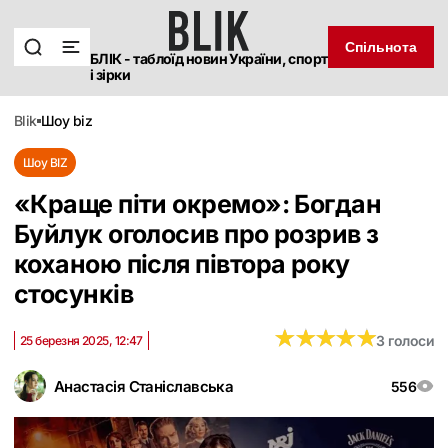
Спільнота
БЛІК - таблоїд новин України, спорт
і зірки
blik
шоу biz
Шоу BIZ
«Краще піти окремо»: Богдан
Буйлук оголосив про розрив з
коханою після півтора року
стосунків
★
★
★
★
★
★
★
★
★
★
3 голоси
25 березня 2025, 12:47
Анастасія Станіславська
556