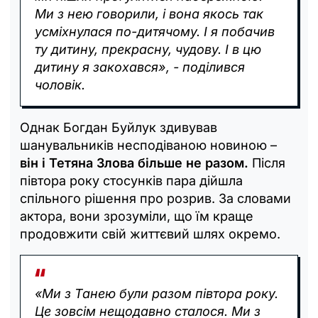
Ми з нею говорили, і вона якось так
усміхнулася по-дитячому. І я побачив
ту дитину, прекрасну, чудову. І в цю
дитину я закохався», - поділився
чоловік.
Однак Богдан Буйлук здивував
шанувальників несподіваною новиною –
він і Тетяна Злова більше не разом.
Після
півтора року стосунків пара дійшла
спільного рішення про розрив. За словами
актора, вони зрозуміли, що їм краще
продовжити свій життєвий шлях окремо.
«Ми з Танею були разом півтора року.
Це зовсім нещодавно сталося. Ми з