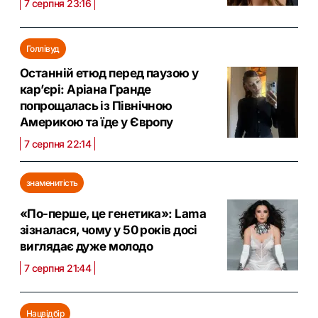
7 серпня 23:16
Голлівуд
Останній етюд перед паузою у
кар’єрі: Аріана Гранде
попрощалась із Північною
Америкою та їде у Європу
7 серпня 22:14
знаменитість
«По-перше, це генетика»: Lama
зізналася, чому у 50 років досі
виглядає дуже молодо
7 серпня 21:44
Нацвідбір