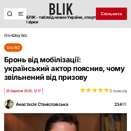
Спільнота
БЛІК - таблоїд новин України, спорт
і зірки
blik
шоу biz
Шоу BIZ
Бронь від мобілізації:
український актор пояснив, чому
звільнений від призову
★
★
★
★
★
★
★
★
★
★
5 голосів
25 березня 2025, 12:17
Анастасія Станіславська
234