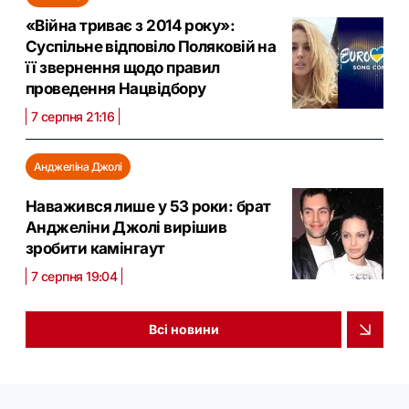
«Війна триває з 2014 року»:
Суспільне відповіло Поляковій на
її звернення щодо правил
проведення Нацвідбору
7 серпня 21:16
Анджеліна Джолі
Наважився лише у 53 роки: брат
Анджеліни Джолі вирішив
зробити камінгаут
7 серпня 19:04
Всі новини