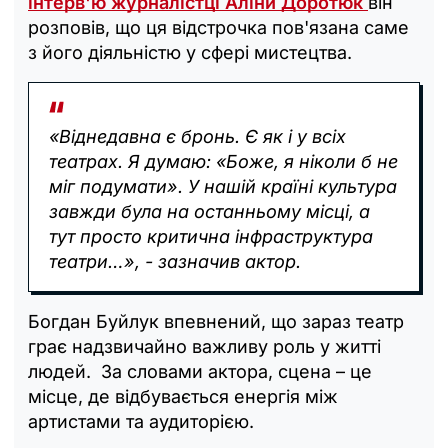
інтерв'ю журналістці Аліни Доротюк
він
розповів, що ця відстрочка пов'язана саме
з його діяльністю у сфері мистецтва.
«Віднедавна є бронь. Є як і у всіх
театрах. Я думаю: «Боже, я ніколи б не
міг подумати». У нашій країні культура
завжди була на останньому місці, а
тут просто критична інфраструктура
театри…», - зазначив актор.
Богдан Буйлук впевнений, що зараз театр
грає надзвичайно важливу роль у житті
людей. За словами актора, сцена – це
місце, де відбувається енергія між
артистами та аудиторією.