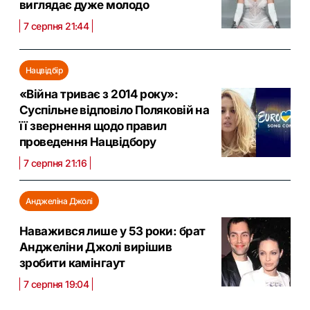
виглядає дуже молодо
7 серпня 21:44
Нацвідбір
«Війна триває з 2014 року»:
Суспільне відповіло Поляковій на
її звернення щодо правил
проведення Нацвідбору
7 серпня 21:16
Анджеліна Джолі
Наважився лише у 53 роки: брат
Анджеліни Джолі вирішив
зробити камінгаут
7 серпня 19:04