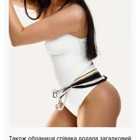
Також обраниця співака додала загадковий