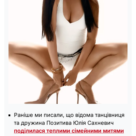
Раніше ми писали, що відома танцівниця
та дружина Позитива Юлія Сахневич
поділилася теплими сімейними митями