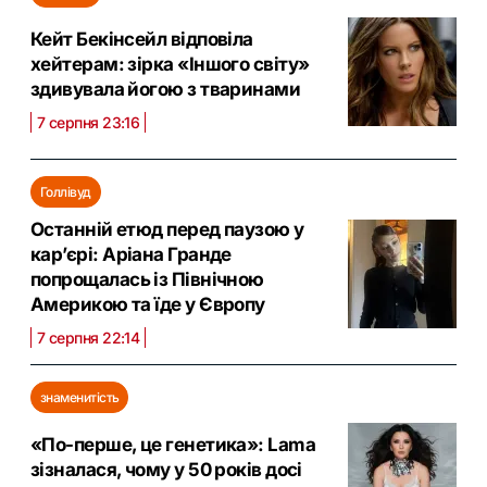
Кейт Бекінсейл відповіла
хейтерам: зірка «Іншого світу»
здивувала йогою з тваринами
7 серпня 23:16
Голлівуд
Останній етюд перед паузою у
кар’єрі: Аріана Гранде
попрощалась із Північною
Америкою та їде у Європу
7 серпня 22:14
знаменитість
«По-перше, це генетика»: Lama
зізналася, чому у 50 років досі