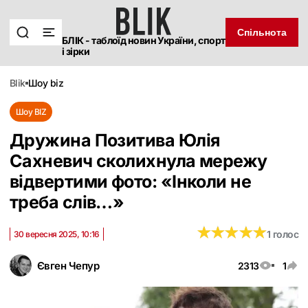
Спільнота
БЛІК - таблоїд новин України, спорт
і зірки
blik
шоу biz
Шоу BIZ
Дружина Позитива Юлія
Сахневич сколихнула мережу
відвертими фото: «Інколи не
треба слів…‎»
★
★
★
★
★
★
★
★
★
★
1 голос
30 вересня 2025, 10:16
Євген Чепур
2313
1