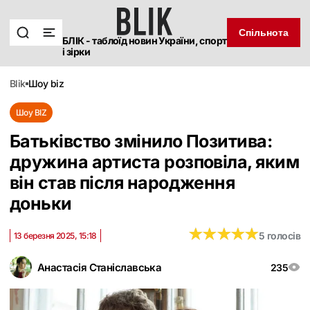
Спільнота
БЛІК - таблоїд новин України, спорт
і зірки
blik
шоу biz
Шоу BIZ
Батьківство змінило Позитива:
дружина артиста розповіла, яким
він став після народження
доньки
★
★
★
★
★
★
★
★
★
★
5 голосів
13 березня 2025, 15:18
Анастасія Станіславська
235