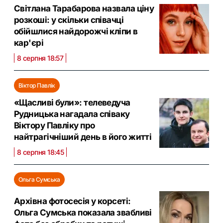
Світлана Тарабарова назвала ціну
розкоші: у скільки співачці
обійшлися найдорожчі кліпи в
кар'єрі
8 серпня 18:57
Віктор Павлік
«Щасливі були»: телеведуча
Рудницька нагадала співаку
Віктору Павліку про
найтрагічніший день в його житті
8 серпня 18:45
Ольга Сумська
Архівна фотосесія у корсеті:
Ольга Сумська показала звабливі