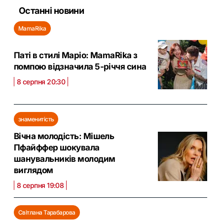
Останні новини
MamaRika
Паті в стилі Маріо: MamaRika з
помпою відзначила 5-річчя сина
8 серпня 20:30
знаменитість
Вічна молодість: Мішель
Пфайффер шокувала
шанувальників молодим
виглядом
8 серпня 19:08
Світлана Тарабарова