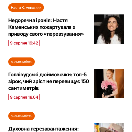
Настя Каменських
Недоречна іронія: Настя
Каменських пожартувала з
приводу свого «перевзування»
9 серпня 19:42
знаменитість
Голлівудські дюймовочки: топ-5
зірок, чий зріст не перевищує 150
сантиметрів
9 серпня 18:04
знаменитість
Духовна перезавантаження: