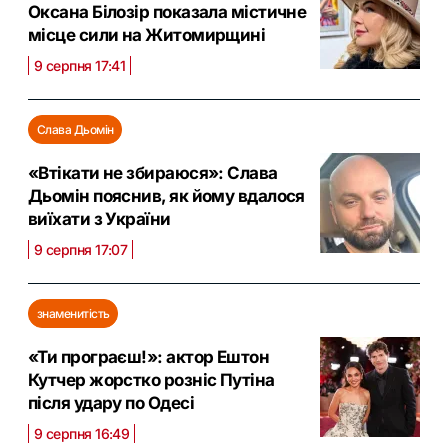
Оксана Білозір показала містичне
місце сили на Житомирщині
9 серпня 17:41
Слава Дьомін
«Втікати не збираюся»: Слава
Дьомін пояснив, як йому вдалося
виїхати з України
9 серпня 17:07
знаменитість
«Ти програєш!»: актор Ештон
Кутчер жорстко розніс Путіна
після удару по Одесі
9 серпня 16:49