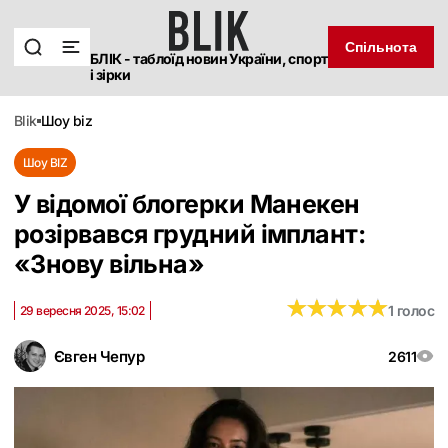
Спільнота
БЛІК - таблоїд новин України, спорт
і зірки
blik
шоу biz
Шоу BIZ
У відомої блогерки Манекен
розірвався грудний імплант:
«Знову вільна‎»
★
★
★
★
★
★
★
★
★
★
1 голос
29 вересня 2025, 15:02
Євген Чепур
2611