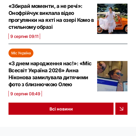
«Збирай моменти, а не речі»:
Онофрійчук виклала відео
прогулянки на яхті на озері Комо в
стильному образі
9 серпня 09:11
Міс Україна
«З днем народження нас!»: «Міс
Всесвіт Україна 2026» Анна
Ніконова замилувала дитячими
фото з близнючкою Олею
9 серпня 08:49
Всі новини