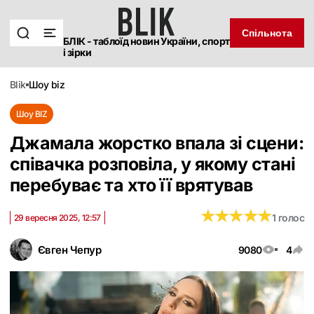
Спільнота
БЛІК - таблоїд новин України, спорт
і зірки
blik
шоу biz
Шоу BIZ
Джамала жорстко впала зі сцени:
співачка розповіла, у якому стані
перебуває та хто її врятував
★
★
★
★
★
★
★
★
★
★
1 голос
29 вересня 2025, 12:57
Євген Чепур
9080
4