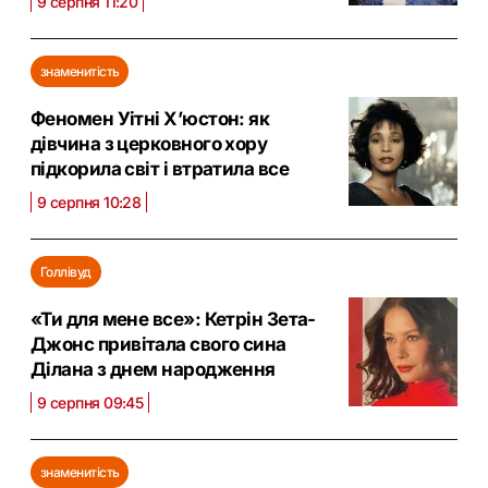
9 серпня 11:20
знаменитість
Феномен Уітні Х’юстон: як
дівчина з церковного хору
підкорила світ і втратила все
9 серпня 10:28
Голлівуд
«Ти для мене все»: Кетрін Зета-
Джонс привітала свого сина
Ділана з днем народження
9 серпня 09:45
знаменитість