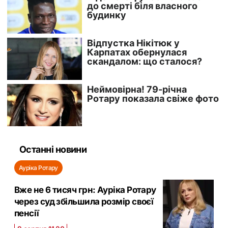
Останні новини
Ауріка Ротару
Вже не 6 тисяч грн: Ауріка Ротару
через суд збільшила розмір своєї
пенсії