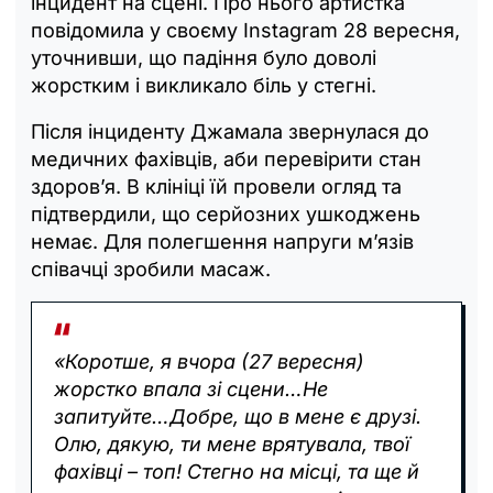
інцидент на сцені. Про нього артистка
повідомила у своєму Instagram 28 вересня,
уточнивши, що падіння було доволі
жорстким і викликало біль у стегні.
Після інциденту Джамала звернулася до
медичних фахівців, аби перевірити стан
здоров’я. В клініці їй провели огляд та
підтвердили, що серйозних ушкоджень
немає. Для полегшення напруги м’язів
співачці зробили масаж.
«Коротше, я вчора (27 вересня)
жорстко впала зі сцени…Не
запитуйте…Добре, що в мене є друзі.
Олю, дякую, ти мене врятувала, твої
фахівці – топ! Стегно на місці, та ще й