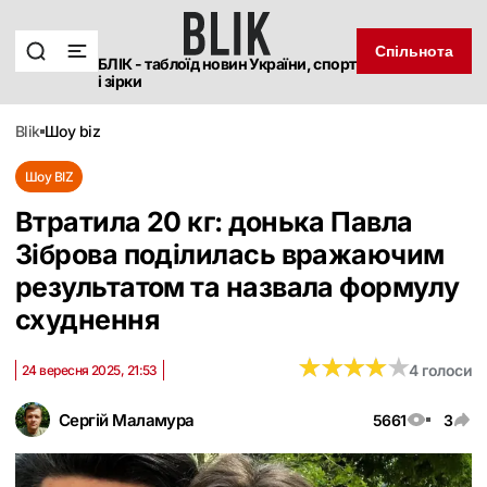
Спільнота
БЛІК - таблоїд новин України, спорт
і зірки
blik
шоу biz
Шоу BIZ
Втратила 20 кг: донька Павла
Зіброва поділилась вражаючим
результатом та назвала формулу
схуднення
★
★
★
★
★
★
★
★
★
★
4 голоси
24 вересня 2025, 21:53
Сергій Маламура
5661
3