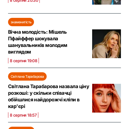
8 серпня 20:30
знаменитість
Вічна молодість: Мішель
Пфайффер шокувала
шанувальників молодим
виглядом
8 серпня 19:08
Світлана Тарабарова
Світлана Тарабарова назвала ціну
розкоші: у скільки співачці
обійшлися найдорожчі кліпи в
кар'єрі
8 серпня 18:57