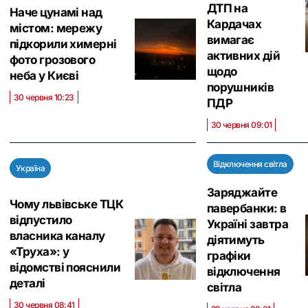
ДТП на
Наче цунамі над
Кардачах
містом: мережу
вимагає
підкорили химерні
активних дій
фото грозового
щодо
неба у Києві
порушників
30 червня 10:23
ПДР
30 червня 09:01
Відключення світла
Україна
Заряджайте
Чому львівське ТЦК
павербанки: в
відпустило
Україні завтра
власника каналу
діятимуть
«Труха»: у
графіки
відомстві пояснили
відключення
деталі
світла
30 червня 08:41