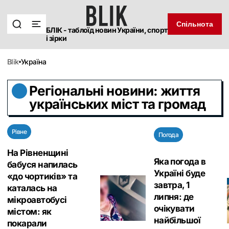
Спільнота
БЛІК - таблоїд новин України, спорт
і зірки
blik
Україна
Регіональні новини: життя
українських міст та громад
Рівне
Погода
На Рівненщині
Яка погода в
бабуся напилась
Україні буде
«до чортиків» та
завтра, 1
каталась на
липня: де
мікроавтобусі
очікувати
містом: як
найбільшої
покарали