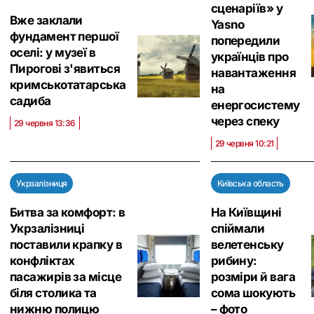
сценаріїв» у
Вже заклали
Yasno
фундамент першої
попередили
оселі: у музеї в
українців про
Пирогові з'явиться
навантаження
кримськотатарська
на
садиба
енергосистему
через спеку
29 червня 13:36
29 червня 10:21
Укрзалізниця
Київська область
Битва за комфорт: в
На Київщині
Укрзалізниці
спіймали
поставили крапку в
велетенську
конфліктах
рибину:
пасажирів за місце
розміри й вага
біля столика та
сома шокують
нижню полицю
– фото