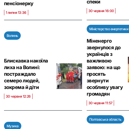
спеки
пенсіонерку
30 червня 16:00
1 липня 13:36
Міністерство енергетики
Волинь
Міненерго
звернулося до
українців з
Блискавка накоїла
важливою
лиха на Волині:
заявою: на що
постраждало
просять
семеро людей,
звернути
зокрема й діти
особливу увагу
громадян
30 червня 12:26
30 червня 11:57
Полтавська область
Музика