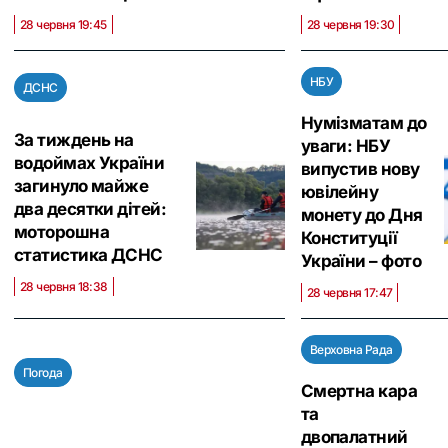
28 червня 19:45
28 червня 19:30
НБУ
ДСНС
Нумізматам до
За тиждень на
уваги: НБУ
водоймах України
випустив нову
загинуло майже
ювілейну
два десятки дітей:
монету до Дня
моторошна
Конституції
статистика ДСНС
України – фото
28 червня 18:38
28 червня 17:47
Верховна Рада
Погода
Смертна кара
та
двопалатний