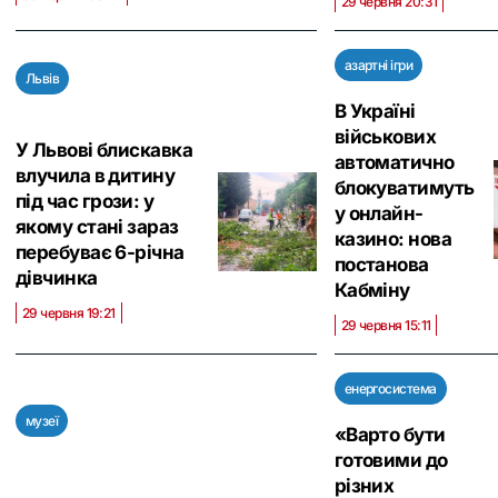
29 червня 20:31
азартні ігри
Львів
В Україні
військових
У Львові блискавка
автоматично
влучила в дитину
блокуватимуть
під час грози: у
у онлайн-
якому стані зараз
казино: нова
перебуває 6-річна
постанова
дівчинка
Кабміну
29 червня 19:21
29 червня 15:11
енергосистема
музеї
«Варто бути
готовими до
різних