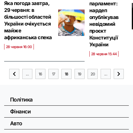
Яка погода завтра,
парламент:
29 червня: в
нардеп
більшості областей
опублікував
України очікується
невідомий
майже
проєкт
африканська спека
Конституції
України
28 червня 16:00
28 червня 15:44
...
16
17
18
19
20
...
Політика
Фінанси
Авто