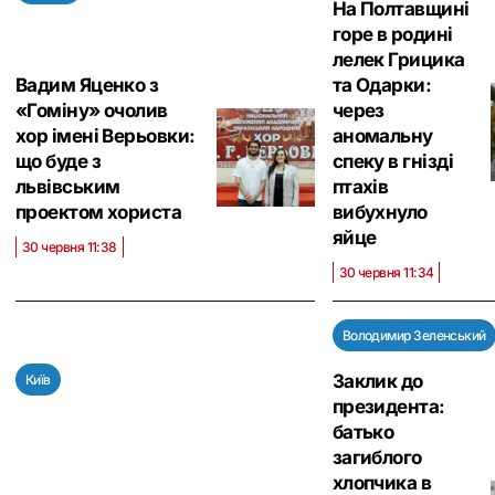
На Полтавщині
горе в родині
лелек Грицика
Вадим Яценко з
та Одарки:
«Гоміну» очолив
через
хор імені Верьовки:
аномальну
що буде з
спеку в гнізді
львівським
птахів
проектом хориста
вибухнуло
яйце
30 червня 11:38
30 червня 11:34
Володимир Зеленський
Заклик до
Київ
президента:
батько
загиблого
хлопчика в