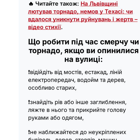
🔥 Читайте також:
На Львівщині
лютував торнадо, немов у Техасі: чи
вдалося уникнути руйнувань і жертв –
відео стихії
.
Що робити під час смерчу чи
торнадо, якщо ви опинилися
на вулиці:
❗️відійдіть від мостів, естакад, ліній
електропередач, водойм та дерев,
особливо старих,
❗️знайдіть рів або інше заглиблення,
ляжте в нього та прикрийте голову
руками або одягом,
❗️не наближайтеся до неукріплених
будівель, дерев, стовпів, машин,