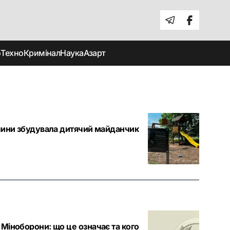
о
Техно
Кримінал
Наука
Азарт
еччини збудувала дитячий майданчик
о Міноборони: що це означає та кого