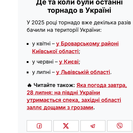
Де та коли були останні
торнадо в Україні
У 2025 році торнадо вже декілька разів
бачили на території України:
у квітні –
у Броварському районі
Київської області
;
у червні –
у Києві
;
у липні –
у Львівській області
.
🔥 Читайте також:
Яка погода завтра,
28 липня: на півдні України
утримається спека, західні області
заллє дощами з грозами
.