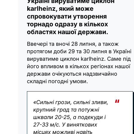
Україні вируватиме циклон
karlheinz, який може
спровокувати утворення
торнадо одразу в кількох
областях нашої держави.
Ввечері та вночі 28 липня, а також
протягом доби 29 та 30 липня в Україні
вируватиме циклон karlheinz. Саме під
його впливом в кількох регіонах нашої
держави очікуються надзвичайно
складні погодні умови.
«Сильні грози, сильні зливи,
крупний град та потужні
шквали 20-25, а подекуди і
27-33 м/с. У виняткових
місцях можливі навіть