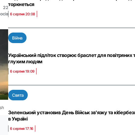
торкнеться
22
осів
6 серпня 20:08
Війна
Український підліток створює браслет для повітряних 
глухим людям
6 серпня 19:09
Свята
sh
Зеленський установив День Військ зв'язку та кібербе
в Україні
6 серпня 17:16