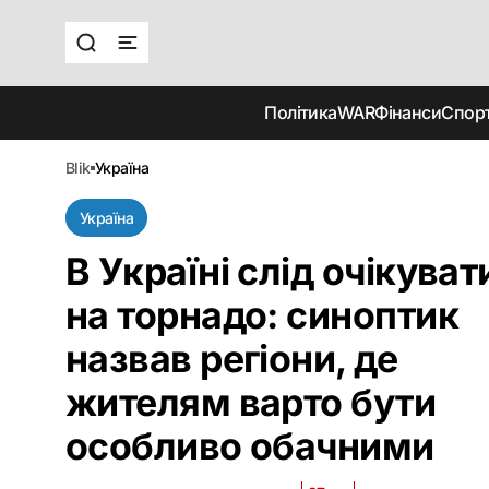
Політика
WAR
Фінанси
Спор
blik
україна
Україна
В Україні слід очікуват
на торнадо: синоптик
назвав регіони, де
жителям варто бути
особливо обачними