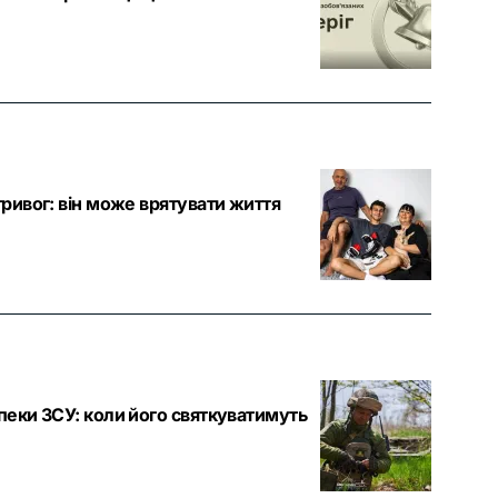
тривог: він може врятувати життя
зпеки ЗСУ: коли його святкуватимуть