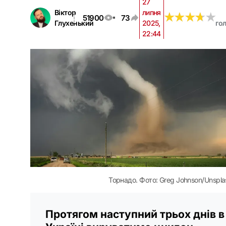
27
Віктор
липня
★
★
★
★
★
★
★
★
★
★
51900
73
Глухенький
2025,
гол
22:44
Торнадо. Фото: Greg Johnson/Unspla
Протягом наступний трьох днів в