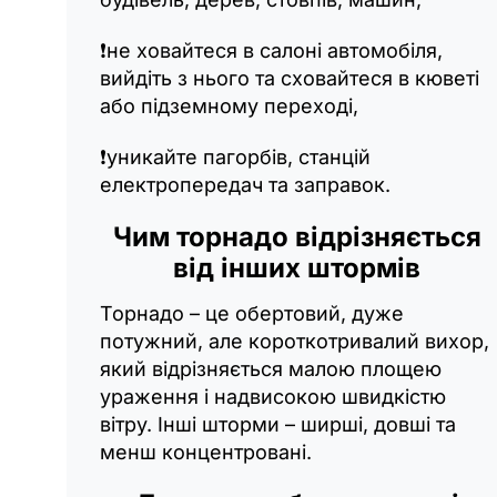
❗️не ховайтеся в салоні автомобіля,
вийдіть з нього та сховайтеся в кюветі
або підземному переході,
❗️уникайте пагорбів, станцій
електропередач та заправок.
Чим торнадо відрізняється
від інших штормів
Торнадо – це обертовий, дуже
потужний, але короткотривалий вихор,
який відрізняється малою площею
ураження і надвисокою швидкістю
вітру. Інші шторми – ширші, довші та
менш концентровані.