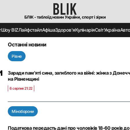
БЛІК - таблоїд новин України, спорт і зірки
т
Шоу BIZ
Лайфстайл
Афіша
Здоров'я
Кулінарія
Світ
Україна
Авт
Останні новини
Рівне
и
Заради пам'яті сина, загиблого на війні: жінка з Дон
на Рівненщині
6 серпня 21:22
Міноборони
Податкова передасть дані про чоловіків 18-60 років д