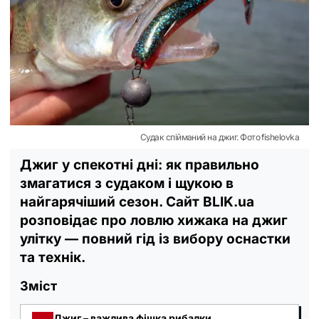
Судак спійманий на джиг. Фото fishelovka
Джиг у спекотні дні: як правильно
змагатися з судаком і щукою в
найгарячіший сезон. Сайт BLIK.ua
розповідає про ловлю хижака на джиг
улітку — повний гід із вибору оснастки
та технік.
Зміст
Джиг – важлива фішка рибалки