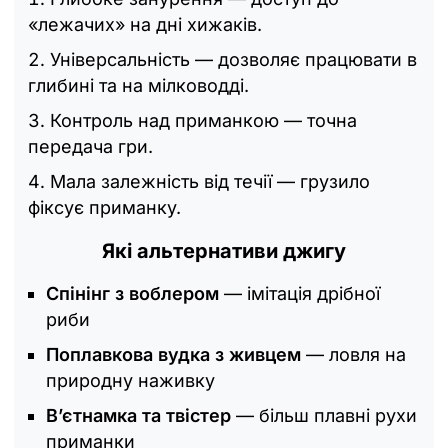
«лежачих» на дні хижаків.
Універсальність — дозволяє працювати в
глибині та на мілководді.
Контроль над приманкою — точна
передача гри.
Мала залежність від течії — грузило
фіксує приманку.
Які альтернативи джигу
Спінінг з воблером
— імітація дрібної
риби
Поплавкова вудка з живцем
— ловля на
природну наживку
В’єтнамка та твістер
— більш плавні рухи
приманки