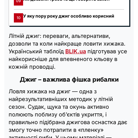
09
У яку пору року джиг особливо корисний
10
Літній джиг: переваги, альтернативи,
дозволи та коли найкраще ловити хижака.
Український таблоїд
BLIK.ua
підготував усе
найкорисніше для впевненого кльову в
кожній проводці.
Джиг – важлива фішка рибалки
Ловля хижака на джиг — одна з
найрезультативніших методик у літній
сезон. Судак, щука та окунь активно
полюють поблизу об’єктів укриття, і
правильно підібрана джигова оснастка дає
змогу точно потрапити в «пленку»
активності риби. У цьому матеріалі —