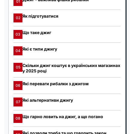
01
Як підготуватися
02
Що таке джиг
03
Які є типи джигу
04
Скільки джиг коштує в українських магазинах
05
у 2025 році
Які переваги рибалки з джигом
06
Які альтернативи джигу
07
Що гарно ловить на джиг, а що погано
08
Які дозволи треба та що говорить закон