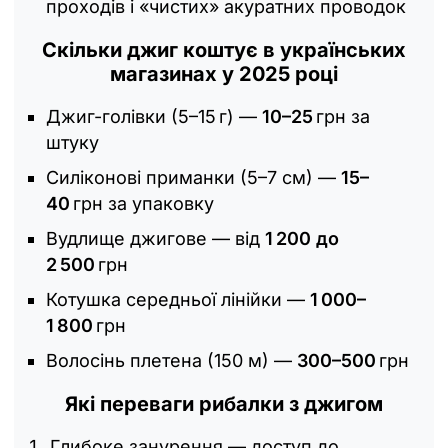
проходів і «чистих» акуратних проводок
Скільки джиг коштує в українських
магазинах у 2025 році
Джиг-голівки (5–15 г) —
10–25
грн за
штуку
Силіконові приманки (5–7 см) —
15–
40
грн за упаковку
Вудлище джигове — від
1 200 до
2 500
грн
Котушка середньої лінійки —
1 000–
1 800
грн
Волосінь плетена (150 м) —
300–500
грн
Які переваги рибалки з джигом
Глибоке занурення — доступ до