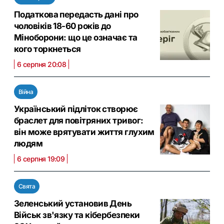
Податкова передасть дані про
чоловіків 18-60 років до
Міноборони: що це означає та
кого торкнеться
6 серпня 20:08
Війна
Український підліток створює
браслет для повітряних тривог:
він може врятувати життя глухим
людям
6 серпня 19:09
Свята
Зеленський установив День
Військ зв'язку та кібербезпеки