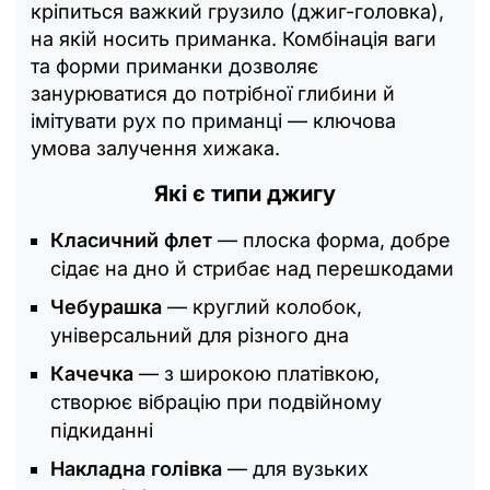
кріпиться важкий грузило (джиг-головка),
на якій носить приманка. Комбінація ваги
та форми приманки дозволяє
занурюватися до потрібної глибини й
імітувати рух по приманці — ключова
умова залучення хижака.
Які є типи джигу
Класичний флет
— плоска форма, добре
сідає на дно й стрибає над перешкодами
Чебурашка
— круглий колобок,
універсальний для різного дна
Качечка
— з широкою платівкою,
створює вібрацію при подвійному
підкиданні
Накладна голівка
— для вузьких