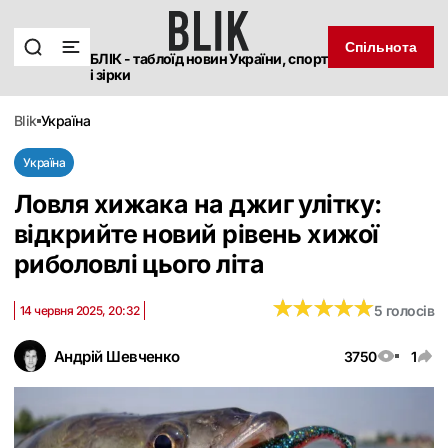
Спільнота
БЛІК - таблоїд новин України, спорт
і зірки
blik
україна
Україна
Ловля хижака на джиг улітку:
відкрийте новий рівень хижої
риболовлі цього літа
★
★
★
★
★
★
★
★
★
★
5 голосів
14 червня 2025, 20:32
Андрій Шевченко
3750
1