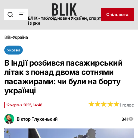
Спільнота
БЛІК - таблоїд новин України, спорт
і зірки
blik
україна
Україна
В Індії розбився пасажирський
літак з понад двома сотнями
пасажирами: чи були на борту
українці
★
★
★
★
★
★
★
★
★
★
1 голос
12 червня 2025, 14:48
Віктор Глухенький
341