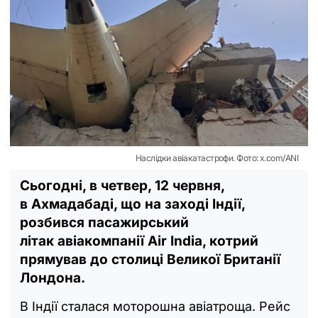
Наслідки авіакатастрофи. Фото: x.com/ANI
Сьогодні, в четвер, 12 червня,
в Ахмадабаді, що на заході Індії,
розбився пасажирський
літак авіакомпанії Air India, котрий
прямував до столиці Великої Британії
Лондона.
В Індії сталася моторошна авіатроща. Рейс