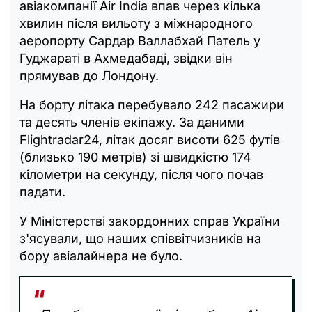
авіакомпанії Air India впав через кілька
хвилин після вильоту з міжнародного
аеропорту Сардар Валлабхай Патель у
Гуджараті в Ахмедабаді, звідки він
прямував до Лондону.
На борту літака перебувало 242 пасажири
та десять членів екіпажу. За даними
Flightradar24, літак досяг висоти 625 футів
(близько 190 метрів) зі швидкістю 174
кілометри на секунду, після чого почав
падати.
У Міністерстві закордонних справ України
з'ясували, що наших співвітчизників на
бору авіалайнера не було.