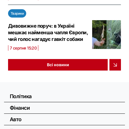
Тварини
Дивовижне поруч: в Україні
мешкає найменша чапля Європи,
чий голос нагадує гавкіт собаки
7 серпня 15:20
Всі новини
Політика
Фінанси
Авто