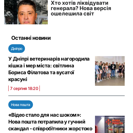
Останні новини
Дніпро
У Дніпрі ветеринарів нагородила
кішка і мер міста: світлина
Бориса Філатова та вусатої
красуні
7 серпня 18:20
Нова пошта
«Відео стало для нас шоком»:
Нова пошта потрапила у гучний
скандал - співробітники жорстоко