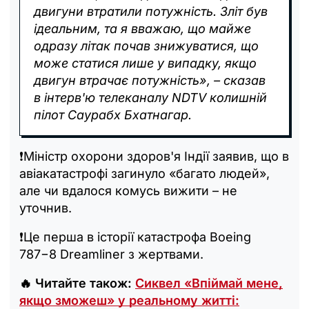
двигуни втратили потужність. Зліт був
ідеальним, та я вважаю, що майже
одразу літак почав знижуватися, що
може статися лише у випадку, якщо
двигун втрачає потужність», – сказав
в інтерв'ю телеканалу NDTV колишній
пілот Саурабх Бхатнагар.
❗️Міністр охорони здоров'я Індії заявив, що в
авіакатастрофі загинуло «багато людей»,
але чи вдалося комусь вижити – не
уточнив.
❗️Це перша в історії катастрофа Boeing
787−8 Dreamliner з жертвами.
🔥 Читайте також:
Сиквел «Впіймай мене,
якщо зможеш» у реальному житті: