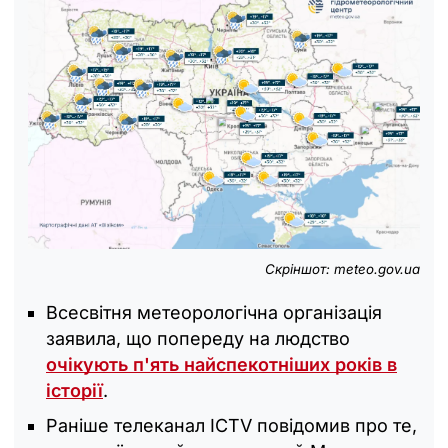
Скріншот: meteo.gov.ua
Всесвітня метеорологічна організація
заявила, що попереду на людство
очікують п'ять найспекотніших років в
історії
.
Раніше телеканал ICTV повідомив про те,