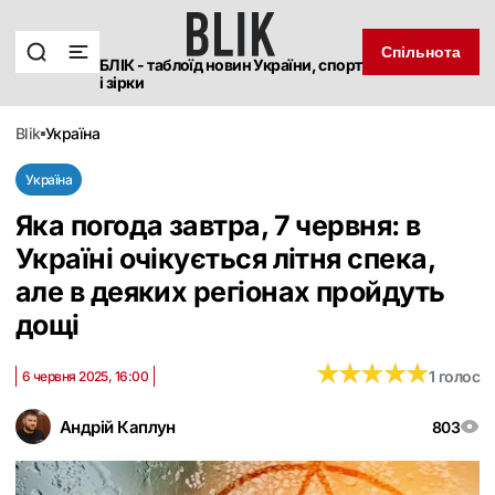
Спільнота
БЛІК - таблоїд новин України, спорт
і зірки
blik
україна
Україна
Яка погода завтра, 7 червня: в
Україні очікується літня спека,
але в деяких регіонах пройдуть
дощі
★
★
★
★
★
★
★
★
★
★
1 голос
6 червня 2025, 16:00
Андрій Каплун
803