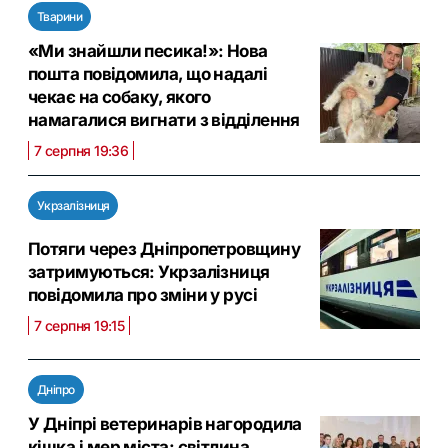
Тварини
«Ми знайшли песика!»: Нова
пошта повідомила, що надалі
чекає на собаку, якого
намагалися вигнати з відділення
7 серпня 19:36
Укрзалізниця
Потяги через Дніпропетровщину
затримуються: Укрзалізниця
повідомила про зміни у русі
7 серпня 19:15
Дніпро
У Дніпрі ветеринарів нагородила
кішка і мер міста: світлина