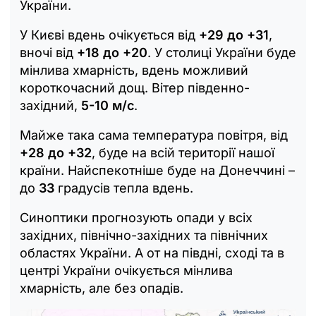
України.
У Києві вдень очікується від
+29 до +31
,
вночі від
+18 до +20
. У столиці України буде
мінлива хмарність, вдень можливий
короткочасний дощ. Вітер південно-
західний,
5-10 м/с
.
Майже така сама температура повітря, від
+28 до +32
, буде на всій території нашої
країни. Найспекотніше буде на Донеччині –
до
33
градусів тепла вдень.
Синоптики прогнозують опади у всіх
західних, північно-західних та північних
областях України. А от на півдні, сході та в
центрі України очікується мінлива
хмарність, але без опадів.