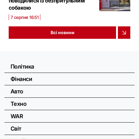
поводилися із безпритульним
собакою
7 серпня 16:51
Всі новини
Політика
Фінанси
Авто
Техно
WAR
Світ