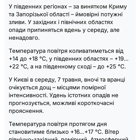
У південних регіонах – за винятком Криму
та Запорізької області – ймовірні потужні
зливи. У західних і північних областях
опади припиняться вдень у середу, але
ненадовго.
Температура повітря коливатиметься від
+14 до +18 °C, у південних областях – +19…
+22 °C, а на південному сході – до +25 °C.
У Києві в середу, 7 травня, вночі та вранці
очікується дощ – місцями помірної
інтенсивності. Удень істотних опадів не
прогнозується, можливі короткочасні
прояснення.
Температура повітря протягом дня
становитиме близько +16…+17 °C. Вітер
північно-західний, помірний. Атмосферний