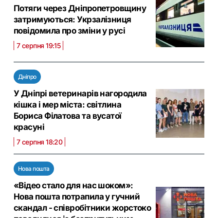
Потяги через Дніпропетровщину
затримуються: Укрзалізниця
повідомила про зміни у русі
7 серпня 19:15
Дніпро
У Дніпрі ветеринарів нагородила
кішка і мер міста: світлина
Бориса Філатова та вусатої
красуні
7 серпня 18:20
Нова пошта
«Відео стало для нас шоком»:
Нова пошта потрапила у гучний
скандал - співробітники жорстоко