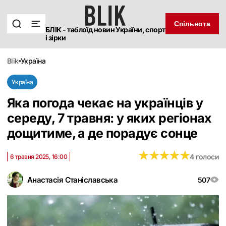
Спільнота
БЛІК - таблоїд новин України, спорт
і зірки
blik
україна
Україна
Яка погода чекає на українців у
середу, 7 травня: у яких регіонах
дощитиме, а де порадує сонце
★
★
★
★
★
★
★
★
★
★
4 голоси
6 травня 2025, 16:00
Анастасія Станіславська
507