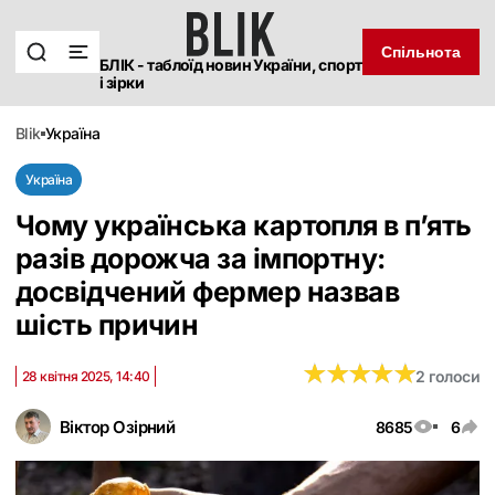
Спільнота
БЛІК - таблоїд новин України, спорт
і зірки
blik
україна
Україна
Чому українська картопля в п’ять
разів дорожча за імпортну:
досвідчений фермер назвав
шість причин
★
★
★
★
★
★
★
★
★
★
2 голоси
28 квітня 2025, 14:40
Віктор Озірний
8685
6