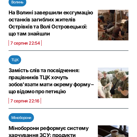
Волинь
На Волині завершили ексгумацію
останків загиблих жителів
Острівків та Волі Островецької:
що там знайшли
7 серпня 22:54
ТЦК
Замість слів та посвідчення:
працівників ТЦК хочуть
зобов'язати мати окрему форму –
що відомо про петицію
7 серпня 22:16
Міноборони
Міноборони реформує систему
харчування ЗСУ: продукти