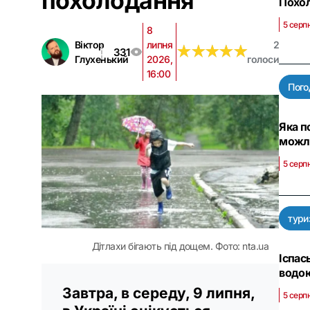
похолодання
Похол
5 серпн
8
Віктор
липня
2
★
★
★
★
★
★
★
★
★
★
331
Глухенький
2026,
голоси
16:00
Пого
Яка п
можли
5 серп
тури
Дітлахи бігають під дощем. Фото: nta.ua
Іспас
водою
Завтра, в середу, 9 липня,
5 серп