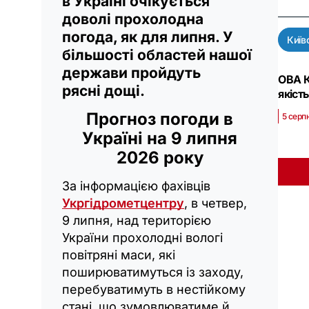
в Україні очікується
доволі прохолодна
погода, як для липня. У
Київ
більшості областей нашої
держави пройдуть
ОВА К
рясні дощі.
якість
Прогноз погоди в
5 серпн
Україні на 9 липня
2026 року
За інформацією фахівців
Укргідрометцентру
, в четвер,
9 липня, над територією
України прохолодні вологі
повітряні маси, які
поширюватимуться із заходу,
перебуватимуть в нестійкому
стані, що зумовлюватиме й