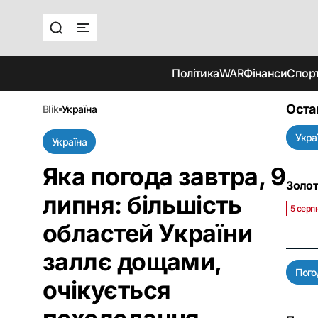
Політика
WAR
Фінанси
Спор
Оста
blik
україна
Укра
Україна
Яка погода завтра, 9
Золот
липня: більшість
5 серп
областей України
заллє дощами,
Пого
очікується