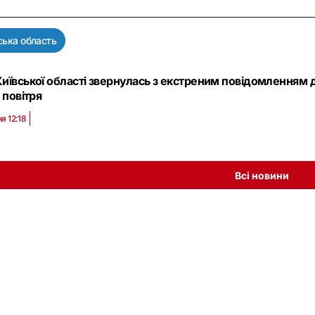
ська область
иївської області звернулась з екстреним повідомленням д
 повітря
я 12:18
Всі новини