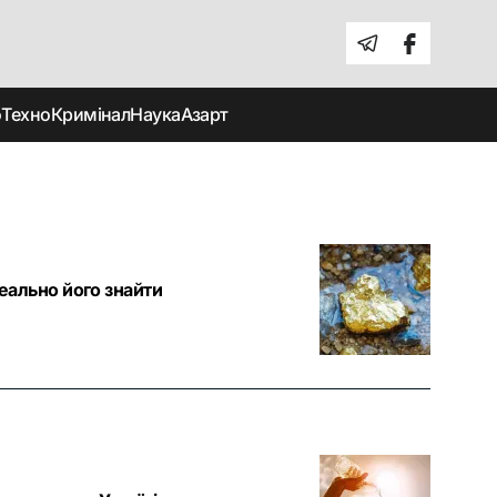
о
Техно
Кримінал
Наука
Азарт
реально його знайти