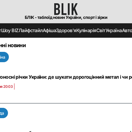
БЛІК - таблоїд новин України, спорт і зірки
т
Шоу BIZ
Лайфстайл
Афіша
Здоров'я
Кулінарія
Світ
Україна
Авт
нні новини
їна
оносні річки України: де шукати дорогоцінний метал і чи 
ня 20:03
да