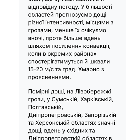
відповідну погоду. У більшості
областей прогнозуємо дощі
різної інтенсивності, місцями з
грозами, менше їх очікуємо
вночі, проте більше вдень
шляхом посилення конвекції,
коли в окремих районах
спостерігатимуться й шквали
15-20 м/с та град. Хмарно з
проясненнями.
Помірні дощі, на Лівобережжі
грози, у Сумській, Харківській,
Полтавській,
Дніпропетровській, Запорізькій
та Херсонській областях значні
дощі, вдень у східних та
Дніпропетровсткій областях в