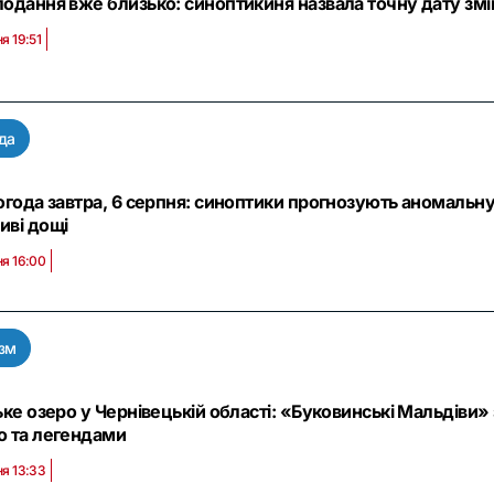
одання вже близько: синоптикиня назвала точну дату змін
я 19:51
да
огода завтра, 6 серпня: синоптики прогнозують аномальну 
ві дощі
ня 16:00
зм
ьке озеро у Чернівецькій області: «Буковинські Мальдіви
 та легендами
ня 13:33