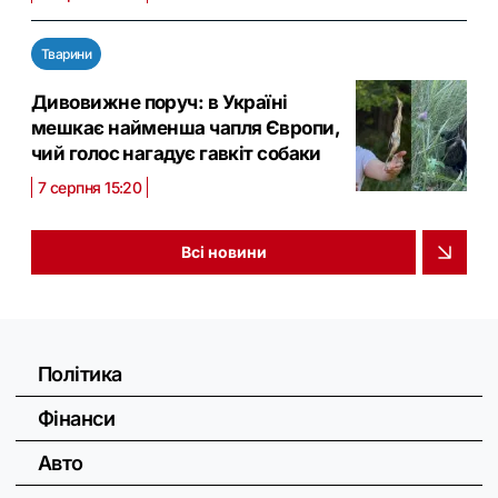
Тварини
Дивовижне поруч: в Україні
мешкає найменша чапля Європи,
чий голос нагадує гавкіт собаки
7 серпня 15:20
Всі новини
Політика
Фінанси
Авто