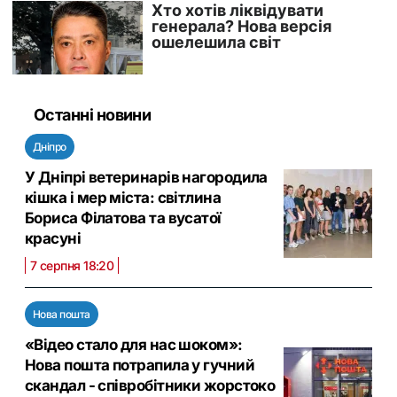
Останні новини
Дніпро
У Дніпрі ветеринарів нагородила
кішка і мер міста: світлина
Бориса Філатова та вусатої
красуні
7 серпня 18:20
Нова пошта
«Відео стало для нас шоком»:
Нова пошта потрапила у гучний
скандал - співробітники жорстоко