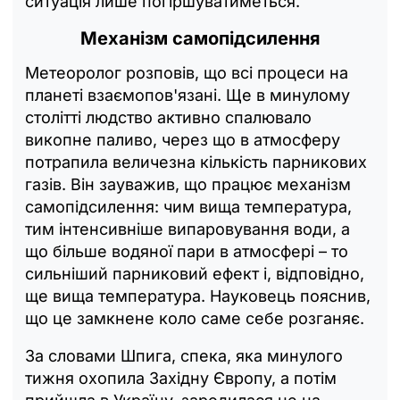
ситуація лише погіршуватиметься.
Механізм самопідсилення
Метеоролог розповів, що всі процеси на
планеті взаємопов'язані. Ще в минулому
столітті людство активно спалювало
викопне паливо, через що в атмосферу
потрапила величезна кількість парникових
газів. Він зауважив, що працює механізм
самопідсилення: чим вища температура,
тим інтенсивніше випаровування води, а
що більше водяної пари в атмосфері – то
сильніший парниковий ефект і, відповідно,
ще вища температура. Науковець пояснив,
що це замкнене коло саме себе розганяє.
За словами Шпига, спека, яка минулого
тижня охопила Західну Європу, а потім