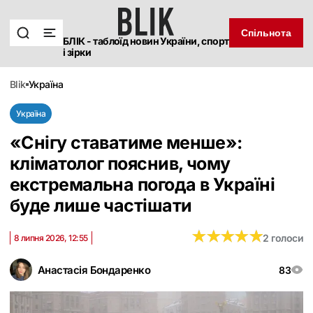
Спільнота
БЛІК - таблоїд новин України, спорт
і зірки
blik
україна
Україна
«‎Снігу ставатиме менше»:
кліматолог пояснив, чому
екстремальна погода в Україні
буде лише частішати
★
★
★
★
★
★
★
★
★
★
2 голоси
8 липня 2026, 12:55
Анастасія Бондаренко
83