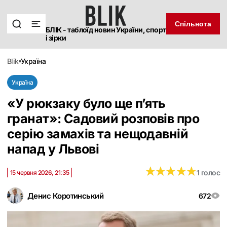
Спільнота
БЛІК - таблоїд новин України, спорт
і зірки
blik
україна
Україна
«У рюкзаку було ще п’ять
гранат»: Садовий розповів про
серію замахів та нещодавній
напад у Львові
★
★
★
★
★
★
★
★
★
★
1 голос
15 червня 2026, 21:35
Денис Коротинський
672