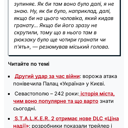
зупиняє. Як би там воно було далі, я не
знаю. Ну, як би було, наприклад, далі,
якщо би на цього чоловіка, який кидав
гранату... Якщо би його зразу не
скрутили, тому що в нього там в
рюкзаку було ще чотири гранати чи
п'ять», — резюмував міський голова.
Читайте по темі
Другий удар за час війни
: ворожа атака
понівечила Палац «Україна» у Києві.
Севастополю – 242 роки:
історія міста,
чим воно популярне та що варто
знати
сьогодні.
S.T.A.L.K.E.R. 2 отримає нове DLC «Ціна
надії»
: розробники показали трейлер і